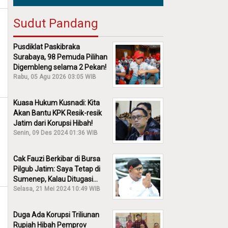
Sudut Pandang
Pusdiklat Paskibraka
Surabaya, 98 Pemuda Pilihan
Digembleng selama 2 Pekan!
Rabu, 05 Agu 2026 03:05 WIB
Kuasa Hukum Kusnadi: Kita
Akan Bantu KPK Resik-resik
Jatim dari Korupsi Hibah!
Senin, 09 Des 2024 01:36 WIB
Cak Fauzi Berkibar di Bursa
Pilgub Jatim: Saya Tetap di
Sumenep, Kalau Ditugasi
Partai Lain Cerita!
Selasa, 21 Mei 2024 10:49 WIB
Duga Ada Korupsi Triliunan
Rupiah Hibah Pemprov