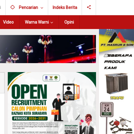
B
Pencarian
Indeks Berita
Video
Warna Warni
Opini