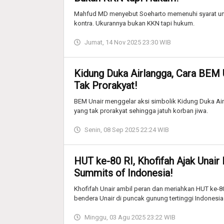
Mahfud MD menyebut Soeharto memenuhi syarat untu
kontra. Ukurannya bukan KKN tapi hukum.
Jumat, 14 Nov 2025 23:30 WIB
Kidung Duka Airlangga, Cara BEM 
Tak Prorakyat!
BEM Unair menggelar aksi simbolik Kidung Duka Air
yang tak prorakyat sehingga jatuh korban jiwa.
Senin, 08 Sep 2025 22:24 WIB
HUT ke-80 RI, Khofifah Ajak Unair
Summits of Indonesia!
Khofifah Unair ambil peran dan meriahkan HUT ke-
bendera Unair di puncak gunung tertinggi Indonesia
Minggu, 03 Agu 2025 23:22 WIB