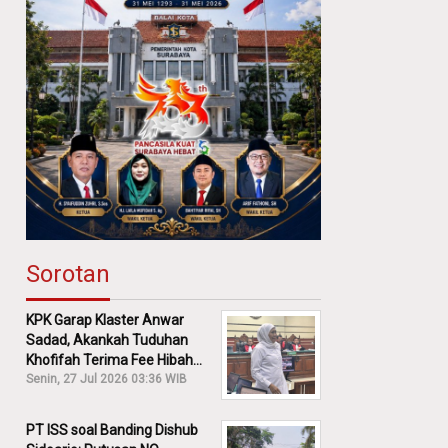
Sorotan
KPK Garap Klaster Anwar
Sadad, Akankah Tuduhan
Khofifah Terima Fee Hibah
30% Diusut?
Senin, 27 Jul 2026 03:36 WIB
PT ISS soal Banding Dishub