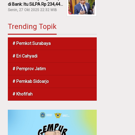
di Bank: Itu SiLPA Rp 234,44
M!
Senin, 27 Okt 2025 22:32 WIB
Trending Topik
# Pemkot Surabaya
# Eri Cahyadi
# Pemprov Jatim
# Pemkab Sidoarjo
# Khofifah