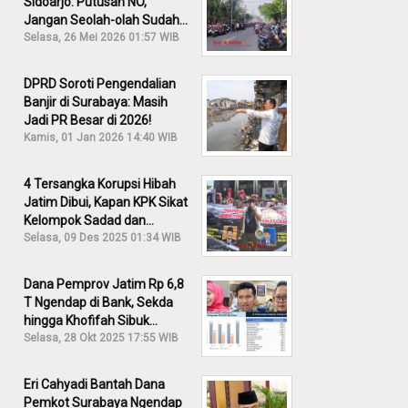
Sidoarjo: Putusan NO,
Jangan Seolah-olah Sudah
Menang!
Selasa, 26 Mei 2026 01:57 WIB
DPRD Soroti Pengendalian
Banjir di Surabaya: Masih
Jadi PR Besar di 2026!
Kamis, 01 Jan 2026 14:40 WIB
4 Tersangka Korupsi Hibah
Jatim Dibui, Kapan KPK Sikat
Kelompok Sadad dan
Iskandar?
Selasa, 09 Des 2025 01:34 WIB
Dana Pemprov Jatim Rp 6,8
T Ngendap di Bank, Sekda
hingga Khofifah Sibuk
Membantah!
Selasa, 28 Okt 2025 17:55 WIB
Eri Cahyadi Bantah Dana
Pemkot Surabaya Ngendap