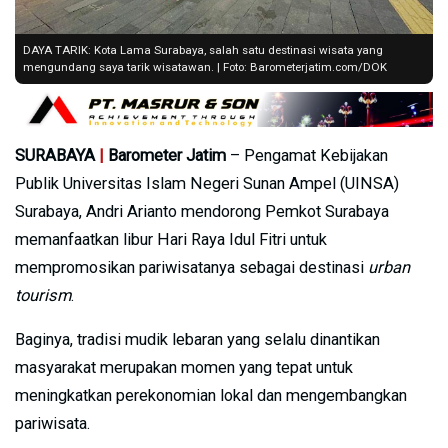
DAYA TARIK: Kota Lama Surabaya, salah satu destinasi wisata yang
mengundang saya tarik wisatawan. | Foto: Barometerjatim.com/DOK
SURABAYA
|
Barometer Jatim
– Pengamat Kebijakan
Publik Universitas Islam Negeri Sunan Ampel (UINSA)
Surabaya, Andri Arianto mendorong Pemkot Surabaya
memanfaatkan libur Hari Raya Idul Fitri untuk
mempromosikan pariwisatanya sebagai destinasi
urban
tourism
.
Baginya, tradisi mudik lebaran yang selalu dinantikan
masyarakat merupakan momen yang tepat untuk
meningkatkan perekonomian lokal dan mengembangkan
pariwisata.