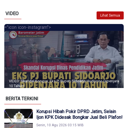
VIDEO
Lihat Semua
="icon icon-instagram">
VIDEO: Skandal Korupsi, Eks Pj Bupati Sidoarjo Hudiyono Dipenjara
10 Tahun!
BERITA TERKINI
Korupsi Hibah Pokir DPRD Jatim, Selain
Ijon KPK Didesak Bongkar Jual Beli Plafon!
Senin, 10 Agu 2026 03:15 WIB