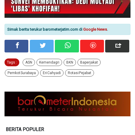
Simak berita terukur barometerjatim.com di
Google News
.
Tags :
ASN
Kemendagri
BKN
Baperjakat
Pemkot Surabaya
Eri Cahyadi
Rotasi Pejabat
BERITA POPULER