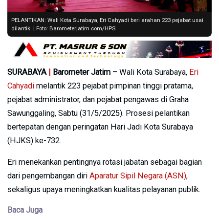
PELANTIKAN: Wali Kota Surabaya, Eri Cahyadi beri arahan 223 pejabat usai
dilantik. | Foto: Barometerjatim.com/HPS
SURABAYA
|
Barometer Jatim
– Wali Kota Surabaya,
Eri
Cahyadi
melantik 223 pejabat pimpinan tinggi pratama,
pejabat administrator, dan pejabat pengawas di Graha
Sawunggaling, Sabtu (31/5/2025). Prosesi pelantikan
bertepatan dengan peringatan Hari Jadi Kota Surabaya
(HJKS) ke-732.
Eri menekankan pentingnya rotasi jabatan sebagai bagian
dari pengembangan diri
Aparatur Sipil Negara (ASN)
,
sekaligus upaya meningkatkan kualitas pelayanan publik.
Baca Juga