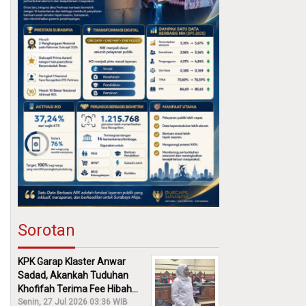
Sorotan
KPK Garap Klaster Anwar
Sadad, Akankah Tuduhan
Khofifah Terima Fee Hibah
30% Diusut?
Senin, 27 Jul 2026 03:36 WIB