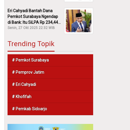
Eri Cahyadi Bantah Dana
Pemkot Surabaya Ngendap
di Bank: Itu SiLPA Rp 234,44
M!
Senin, 27 Okt 2025 22:32 WIB
Trending Topik
# Pemkot Surabaya
# Pemprov Jatim
# Eri Cahyadi
# Khofifah
# Pemkab Sidoarjo