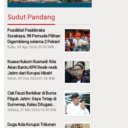
Sudut Pandang
Pusdiklat Paskibraka
Surabaya, 98 Pemuda Pilihan
Digembleng selama 2 Pekan!
Rabu, 05 Agu 2026 03:05 WIB
Kuasa Hukum Kusnadi: Kita
Akan Bantu KPK Resik-resik
Jatim dari Korupsi Hibah!
Senin, 09 Des 2024 01:36 WIB
Cak Fauzi Berkibar di Bursa
Pilgub Jatim: Saya Tetap di
Sumenep, Kalau Ditugasi
Partai Lain Cerita!
Selasa, 21 Mei 2024 10:49 WIB
Duga Ada Korupsi Triliunan