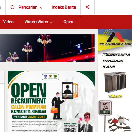
B
Pencarian
Indeks Berita
Video
Warna Warni
Opini