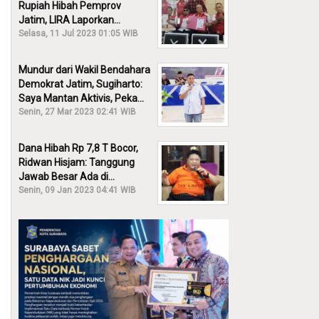
Rupiah Hibah Pemprov
Jatim, LIRA Laporkan
Khofifah ke KPK: Dia Harus
Selasa, 11 Jul 2023 01:05 WIB
Bertanggung Jawab!
Mundur dari Wakil Bendahara
Demokrat Jatim, Sugiharto:
Saya Mantan Aktivis, Peka
Sekali Kalau Ada yang
Senin, 27 Mar 2023 02:41 WIB
Overlap!
Dana Hibah Rp 7,8 T Bocor,
Ridwan Hisjam: Tanggung
Jawab Besar Ada di
Pemprov, Bukan DPRD Jatim!
Senin, 09 Jan 2023 04:41 WIB