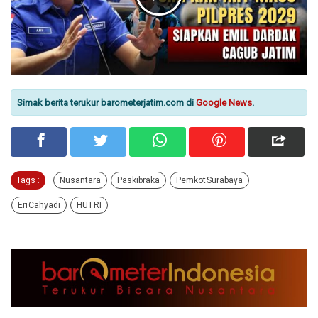
Simak berita terukur barometerjatim.com di
Google News
.
Tags :
Nusantara
Paskibraka
Pemkot Surabaya
Eri Cahyadi
HUT RI