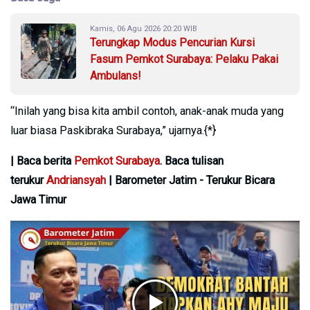
Kamis, 06 Agu 2026 20:20 WIB
Terungkap Modus Pencurian Kursi
Fasum Pemkot Surabaya: Pelaku Pakai
Ambulans!
“Inilah yang bisa kita ambil contoh, anak-anak muda yang
luar biasa Paskibraka Surabaya,” ujarnya.{*}
| Baca berita
Pemkot Surabaya
. Baca tulisan
terukur
Andriansyah
| Barometer Jatim - Terukur Bicara
Jawa Timur