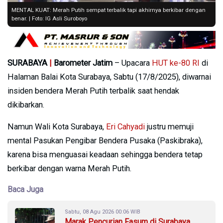
MENTAL KUAT: Merah Putih sempat terbalik tapi akhirnya berkibar dengan
benar. | Foto: IG Asli Suroboyo
SURABAYA
|
Barometer Jatim
– Upacara
HUT ke-80 RI
di
Halaman Balai Kota Surabaya, Sabtu (17/8/2025), diwarnai
insiden bendera Merah Putih terbalik saat hendak
dikibarkan.
Namun Wali Kota Surabaya,
Eri Cahyadi
justru memuji
mental Pasukan Pengibar Bendera Pusaka (Paskibraka),
karena bisa menguasai keadaan sehingga bendera tetap
berkibar dengan warna Merah Putih.
Baca Juga
Sabtu, 08 Agu 2026 00:06 WIB
Marak Pencurian Fasum di Surabaya,