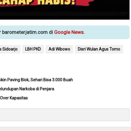
ur barometerjatim.com di
Google News
.
s Sidoarjo
LBH PKD
Adi Wibowo
Disri Wulan Agus Tomo
in Paving Blok, Sehari Bisa 3.000 Buah
undupan Narkoba di Penjara
Over Kapasitas