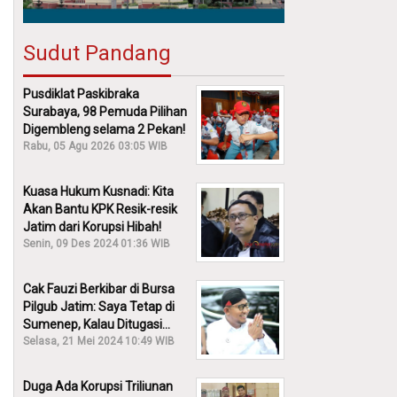
Sudut Pandang
Pusdiklat Paskibraka
Surabaya, 98 Pemuda Pilihan
Digembleng selama 2 Pekan!
Rabu, 05 Agu 2026 03:05 WIB
Kuasa Hukum Kusnadi: Kita
Akan Bantu KPK Resik-resik
Jatim dari Korupsi Hibah!
Senin, 09 Des 2024 01:36 WIB
Cak Fauzi Berkibar di Bursa
Pilgub Jatim: Saya Tetap di
Sumenep, Kalau Ditugasi
Partai Lain Cerita!
Selasa, 21 Mei 2024 10:49 WIB
Duga Ada Korupsi Triliunan