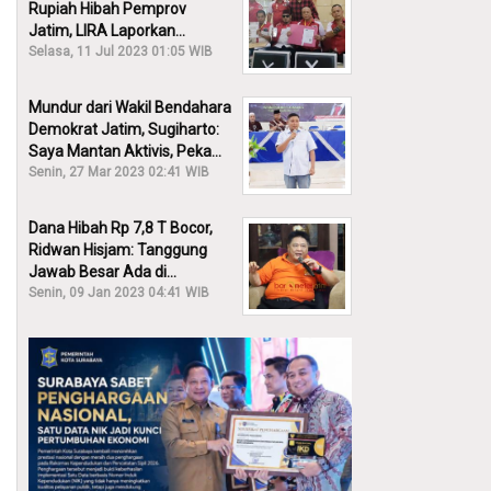
Rupiah Hibah Pemprov
Jatim, LIRA Laporkan
Khofifah ke KPK: Dia Harus
Selasa, 11 Jul 2023 01:05 WIB
Bertanggung Jawab!
Mundur dari Wakil Bendahara
Demokrat Jatim, Sugiharto:
Saya Mantan Aktivis, Peka
Sekali Kalau Ada yang
Senin, 27 Mar 2023 02:41 WIB
Overlap!
Dana Hibah Rp 7,8 T Bocor,
Ridwan Hisjam: Tanggung
Jawab Besar Ada di
Pemprov, Bukan DPRD Jatim!
Senin, 09 Jan 2023 04:41 WIB