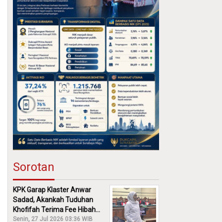
Sorotan
KPK Garap Klaster Anwar
Sadad, Akankah Tuduhan
Khofifah Terima Fee Hibah
30% Diusut?
Senin, 27 Jul 2026 03:36 WIB