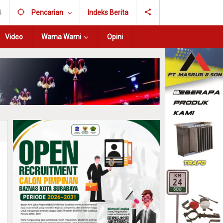
B
Pencarian
Indeks Berita
Video
Warna Warni
Opini