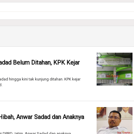
adad Belum Ditahan, KPK Kejar
ad hingga kini tak kunjung ditahan. KPK kejar
d.
Hibah, Anwar Sadad dan Anaknya
ir DPRD Jatim, Anwar Sadad dan anaknya,