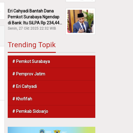
Eri Cahyadi Bantah Dana
Pemkot Surabaya Ngendap
di Bank: Itu SiLPA Rp 234,44
M!
Senin, 27 Okt 2025 22:32 WIB
Trending Topik
# Pemkot Surabaya
# Pemprov Jatim
# Eri Cahyadi
# Khofifah
# Pemkab Sidoarjo