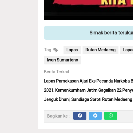
Simak berita teruk
Tag
Lapas
Rutan Medaeng
Lapa
Iwan Sumartono
Berita Terkait
Lapas Pamekasan Ajari Eks Pecandu Narkoba Bik
2021, Kemenkumham Jatim Gagalkan 22 Penyel
Jenguk Dhani, Sandiaga Soroti Rutan Medaeng 
Bagikan ke :