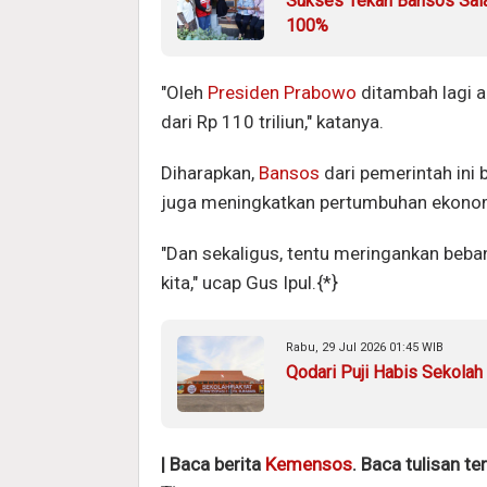
Sukses Tekan Bansos Salah
100%
"Oleh
Presiden Prabowo
ditambah lagi a
dari Rp 110 triliun," katanya.
Diharapkan,
Bansos
dari pemerintah ini 
juga meningkatkan pertumbuhan ekono
"Dan sekaligus, tentu meringankan be
kita," ucap Gus Ipul.{*}
Rabu, 29 Jul 2026 01:45 WIB
Qodari Puji Habis Sekolah
| Baca berita
Kemensos
. Baca tulisan te