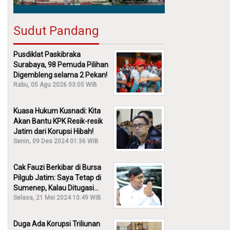
Sudut Pandang
Pusdiklat Paskibraka
Surabaya, 98 Pemuda Pilihan
Digembleng selama 2 Pekan!
Rabu, 05 Agu 2026 03:05 WIB
Kuasa Hukum Kusnadi: Kita
Akan Bantu KPK Resik-resik
Jatim dari Korupsi Hibah!
Senin, 09 Des 2024 01:36 WIB
Cak Fauzi Berkibar di Bursa
Pilgub Jatim: Saya Tetap di
Sumenep, Kalau Ditugasi
Partai Lain Cerita!
Selasa, 21 Mei 2024 10:49 WIB
Duga Ada Korupsi Triliunan