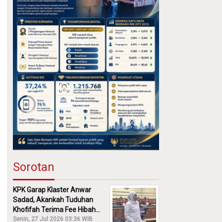
Sorotan
KPK Garap Klaster Anwar
Sadad, Akankah Tuduhan
Khofifah Terima Fee Hibah
30% Diusut?
Senin, 27 Jul 2026 03:36 WIB