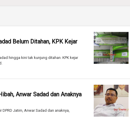
adad Belum Ditahan, KPK Kejar
ad hingga kini tak kunjung ditahan. KPK kejar
d.
Hibah, Anwar Sadad dan Anaknya
ir DPRD Jatim, Anwar Sadad dan anaknya,