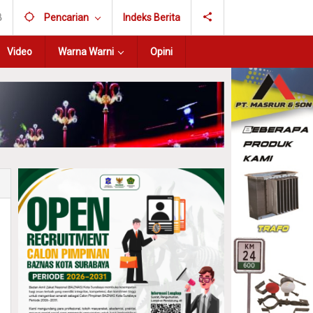
B
Pencarian
Indeks Berita
Video
Warna Warni
Opini