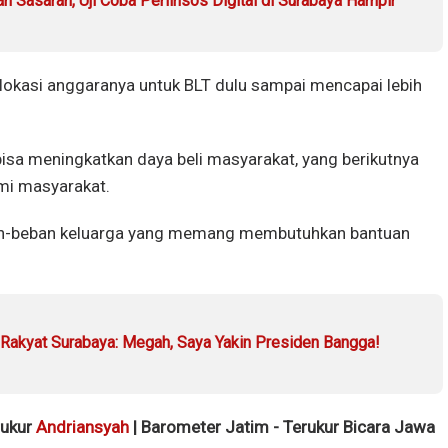
 Sasaran, Uji Coba Perlinsos Digital di Surabaya Hampir
lokasi anggaranya untuk BLT dulu sampai mencapai lebih
bisa meningkatkan daya beli masyarakat, yang berikutnya
mi masyarakat.
ban-beban keluarga yang memang membutuhkan bantuan
 Rakyat Surabaya: Megah, Saya Yakin Presiden Bangga!
rukur
Andriansyah
| Barometer Jatim - Terukur Bicara Jawa