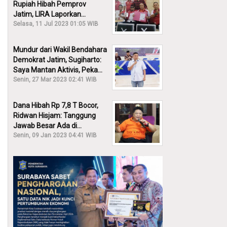
Rupiah Hibah Pemprov
Jatim, LIRA Laporkan
Khofifah ke KPK: Dia Harus
Selasa, 11 Jul 2023 01:05 WIB
Bertanggung Jawab!
Mundur dari Wakil Bendahara
Demokrat Jatim, Sugiharto:
Saya Mantan Aktivis, Peka
Sekali Kalau Ada yang
Senin, 27 Mar 2023 02:41 WIB
Overlap!
Dana Hibah Rp 7,8 T Bocor,
Ridwan Hisjam: Tanggung
Jawab Besar Ada di
Pemprov, Bukan DPRD Jatim!
Senin, 09 Jan 2023 04:41 WIB