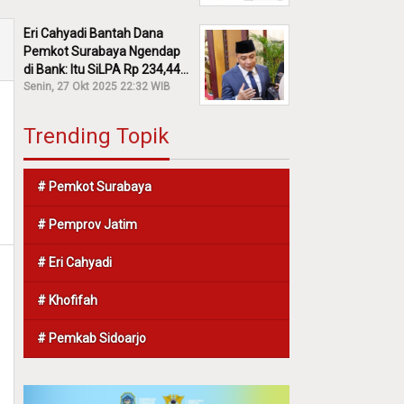
Eri Cahyadi Bantah Dana
Pemkot Surabaya Ngendap
di Bank: Itu SiLPA Rp 234,44
M!
Senin, 27 Okt 2025 22:32 WIB
Trending Topik
# Pemkot Surabaya
# Pemprov Jatim
# Eri Cahyadi
# Khofifah
# Pemkab Sidoarjo