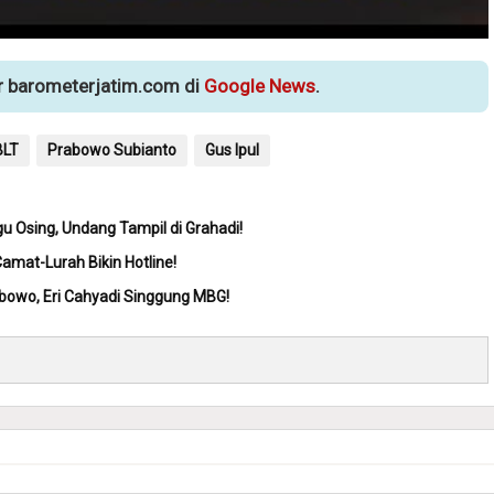
ur barometerjatim.com di
Google News
.
BLT
Prabowo Subianto
Gus Ipul
u Osing, Undang Tampil di Grahadi!
amat-Lurah Bikin Hotline!
bowo, Eri Cahyadi Singgung MBG!