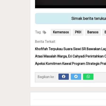
Simak berita teruk
Tag
Kemensos
PKH
Bansos
Berita Terkait
Khofifah Terpukau Suara Siswi SR Bawakan Lag
Atasi Masalah Warga, Eri Cahyadi Perintahkan C
Apeksi Komitmen Kawal Program Strategis Pra
Bagikan ke :