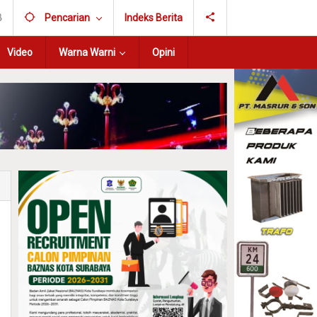
B
Pencarian
Indeks Berita
Video
Warna Warni
Opini