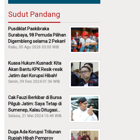
Sudut Pandang
Pusdiklat Paskibraka
Surabaya, 98 Pemuda Pilihan
Digembleng selama 2 Pekan!
Rabu, 05 Agu 2026 03:05 WIB
Kuasa Hukum Kusnadi: Kita
Akan Bantu KPK Resik-resik
Jatim dari Korupsi Hibah!
Senin, 09 Des 2024 01:36 WIB
Cak Fauzi Berkibar di Bursa
Pilgub Jatim: Saya Tetap di
Sumenep, Kalau Ditugasi
Partai Lain Cerita!
Selasa, 21 Mei 2024 10:49 WIB
Duga Ada Korupsi Triliunan
Rupiah Hibah Pemprov