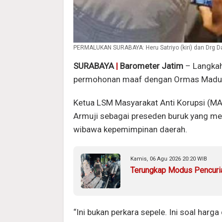
PERMALUKAN SURABAYA: Heru Satriyo (kiri) dan Drg Dav
SURABAYA
|
Barometer Jatim
– Langkah
permohonan maaf dengan Ormas Madura
Ketua LSM Masyarakat Anti Korupsi (MA
Armuji sebagai preseden buruk yang m
wibawa kepemimpinan daerah.
Kamis, 06 Agu 2026 20:20 WIB
Terungkap Modus Pencuria
“Ini bukan perkara sepele. Ini soal har