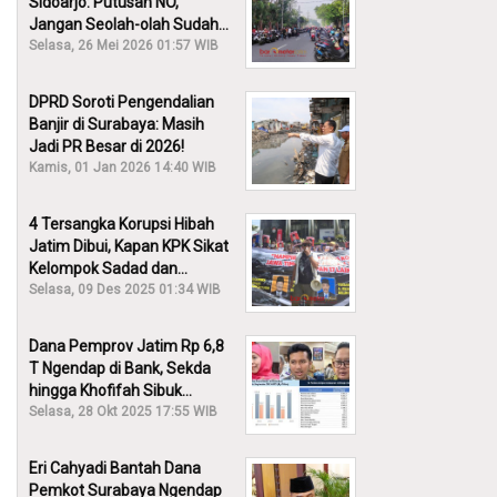
Sidoarjo: Putusan NO,
Jangan Seolah-olah Sudah
Menang!
Selasa, 26 Mei 2026 01:57 WIB
DPRD Soroti Pengendalian
Banjir di Surabaya: Masih
Jadi PR Besar di 2026!
Kamis, 01 Jan 2026 14:40 WIB
4 Tersangka Korupsi Hibah
Jatim Dibui, Kapan KPK Sikat
Kelompok Sadad dan
Iskandar?
Selasa, 09 Des 2025 01:34 WIB
Dana Pemprov Jatim Rp 6,8
T Ngendap di Bank, Sekda
hingga Khofifah Sibuk
Membantah!
Selasa, 28 Okt 2025 17:55 WIB
Eri Cahyadi Bantah Dana
Pemkot Surabaya Ngendap