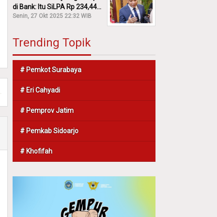
di Bank: Itu SiLPA Rp 234,44
M!
Senin, 27 Okt 2025 22:32 WIB
Trending Topik
# Pemkot Surabaya
# Eri Cahyadi
# Pemprov Jatim
# Pemkab Sidoarjo
# Khofifah