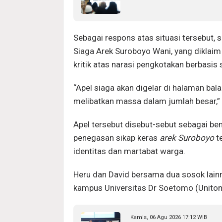
Sebagai respons atas situasi tersebut,
Siaga Arek Suroboyo Wani, yang diklai
kritik atas narasi pengkotakan berbasis
“Apel siaga akan digelar di halaman bal
melibatkan massa dalam jumlah besar,” 
Apel tersebut disebut-sebut sebagai be
penegasan sikap keras
arek Suroboyo
t
identitas dan martabat warga.
Heru dan David bersama dua sosok lain
kampus Universitas Dr Soetomo (Unito
Kamis, 06 Agu 2026 17:12 WIB