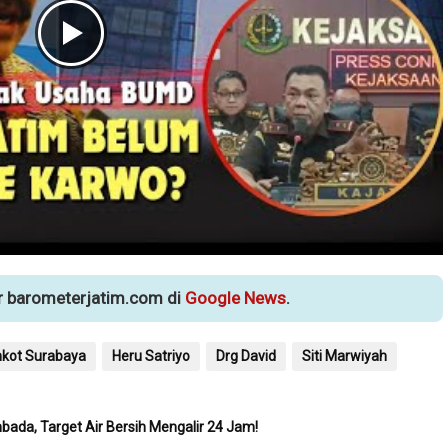
ur barometerjatim.com di
Google News
.
kot Surabaya
Heru Satriyo
Drg David
Siti Marwiyah
bada, Target Air Bersih Mengalir 24 Jam!