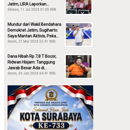
Jatim, LIRA Laporkan
Khofifah ke KPK: Dia Harus
Selasa, 11 Jul 2023 01:05 WIB
Bertanggung Jawab!
Mundur dari Wakil Bendahara
Demokrat Jatim, Sugiharto:
Saya Mantan Aktivis, Peka
Sekali Kalau Ada yang
Senin, 27 Mar 2023 02:41 WIB
Overlap!
Dana Hibah Rp 7,8 T Bocor,
Ridwan Hisjam: Tanggung
Jawab Besar Ada di
Pemprov, Bukan DPRD Jatim!
Senin, 09 Jan 2023 04:41 WIB