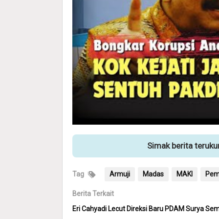
Simak berita teruk
Tag
Armuji
Madas
MAKI
Pem
Berita Terkait
Eri Cahyadi Lecut Direksi Baru PDAM Surya Sem