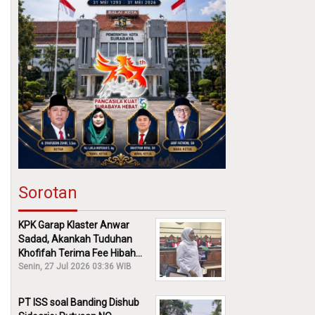
Sorotan
KPK Garap Klaster Anwar
Sadad, Akankah Tuduhan
Khofifah Terima Fee Hibah
30% Diusut?
Senin, 27 Jul 2026 03:36 WIB
PT ISS soal Banding Dishub