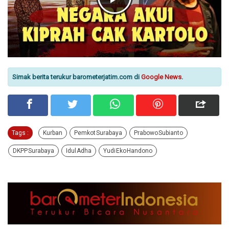
Simak berita terukur barometerjatim.com di
Google News
.
Tags :
Kurban
Pemkot Surabaya
Prabowo Subianto
DKPP Surabaya
Idul Adha
Yudi Eko Handono