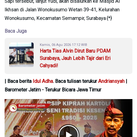
Sapi tersebut, lanjut Yudi, akan disalurkan ke Masjid Al
Ikhsan di Jalan Wonokusumo Wetan 39-41, Kelurahan
Wonokusumo, Kecamatan Semampir, Surabaya.{*}
Baca Juga
Kamis, 06 Agu 2026 17:12 WIB
Harta Tias Alvin Dirut Baru PDAM
Surabaya, Jauh Lebih Tajir dari Eri
Cahyadi!
| Baca berita
Idul Adha
. Baca tulisan terukur
Andriansyah
|
Barometer Jatim - Terukur Bicara Jawa Timur