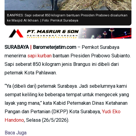
BANPRES: Sapi seberat 850 kilogram bantuan Presiden Prabowo disalurkan
ke Masjid Al Ikhsan. | Foto: Pemkot Surabaya
SURABAYA
|
Barometerjatim.com
– Pemkot Surabaya
menerima
sapi kurban
bantuan Presiden Prabowo Subianto.
Sapi seberat 850 kilogram jenis Brangus ini dibeli dari
peternak Kota Pahlawan.
“Ya (dibeli dari) peternak Surabaya. Jadi sebelumnya kami
sempat keliling ke beberapa tempat untuk mengecek yang
layak yang mana,” kata Kabid Peternakan Dinas Ketahanan
Pangan dan Pertanian (DKPP) Kota Surabaya,
Yudi Eko
Handono
, Selasa (26/5/2026).
Baca Juga