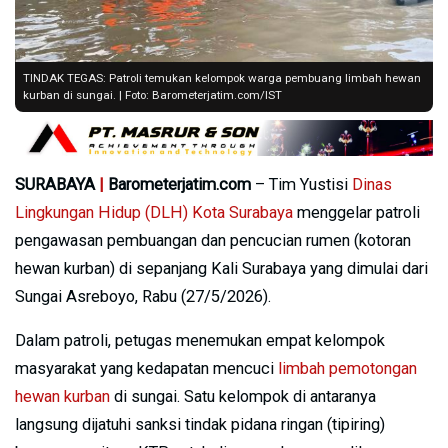
TINDAK TEGAS: Patroli temukan kelompok warga pembuang limbah hewan
kurban di sungai. | Foto: Barometerjatim.com/IST
SURABAYA
|
Barometerjatim.com
– Tim Yustisi
Dinas
Lingkungan Hidup (DLH) Kota Surabaya
menggelar patroli
pengawasan pembuangan dan pencucian rumen (kotoran
hewan kurban) di sepanjang Kali Surabaya yang dimulai dari
Sungai Asreboyo, Rabu (27/5/2026).
Dalam patroli, petugas menemukan empat kelompok
masyarakat yang kedapatan mencuci
limbah pemotongan
hewan kurban
di sungai. Satu kelompok di antaranya
langsung dijatuhi sanksi tindak pidana ringan (tipiring)