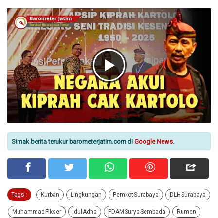
Simak berita terukur barometerjatim.com di
Google News
.
Tags :
Kurban
Lingkungan
Pemkot Surabaya
DLH Surabaya
Muhammad Fikser
Idul Adha
PDAM Surya Sembada
Rumen