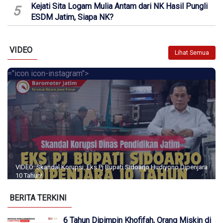
Kejati Sita Logam Mulia Antam dari NK Hasil Pungli
5
ESDM Jatim, Siapa NK?
VIDEO
Lihat Semua
="icon icon-instagram">
VIDEO: Skandal Korupsi, Eks Pj Bupati Sidoarjo Hudiyono Dipenjara
10 Tahun!
BERITA TERKINI
6 Tahun Dipimpin Khofifah, Orang Miskin di