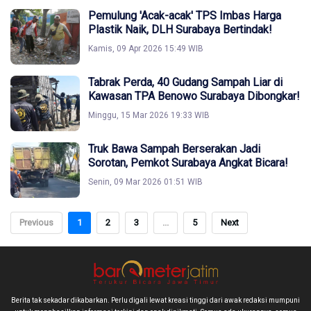
Pemulung 'Acak-acak' TPS Imbas Harga
Plastik Naik, DLH Surabaya Bertindak!
Kamis, 09 Apr 2026 15:49 WIB
Tabrak Perda, 40 Gudang Sampah Liar di
Kawasan TPA Benowo Surabaya Dibongkar!
Minggu, 15 Mar 2026 19:33 WIB
Truk Bawa Sampah Berserakan Jadi
Sorotan, Pemkot Surabaya Angkat Bicara!
Senin, 09 Mar 2026 01:51 WIB
Previous
1
2
3
...
5
Next
Berita tak sekadar dikabarkan. Perlu digali lewat kreasi tinggi dari awak redaksi mumpuni