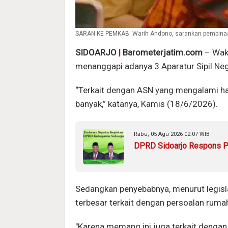
SARAN KE PEMKAB: Warih Andono, sarankan pembinaan r
SIDOARJO
|
Barometerjatim.com
– Waki
menanggapi adanya 3 Aparatur Sipil N
“Terkait dengan ASN yang mengalami ha
banyak,” katanya, Kamis (18/6/2026).
Rabu, 05 Agu 2026 02:07 WIB
DPRD Sidoarjo Respons Pe
Sedangkan penyebabnya, menurut legisl
terbesar terkait dengan persoalan ruma
"Karena memang ini juga terkait deng