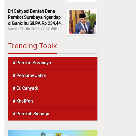
Eri Cahyadi Bantah Dana
Pemkot Surabaya Ngendap
di Bank: Itu SiLPA Rp 234,44
M!
Senin, 27 Okt 2025 22:32 WIB
Trending Topik
# Pemkot Surabaya
# Pemprov Jatim
# Eri Cahyadi
# Khofifah
# Pemkab Sidoarjo