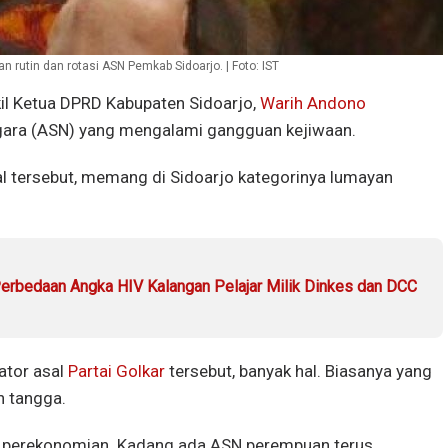
utin dan rotasi ASN Pemkab Sidoarjo. | Foto: IST
l Ketua DPRD Kabupaten Sidoarjo,
Warih Andono
egara (ASN) yang mengalami gangguan kejiwaan.
l tersebut, memang di Sidoarjo kategorinya lumayan
rbedaan Angka HIV Kalangan Pelajar Milik Dinkes dan DCC
ator asal
Partai Golkar
tersebut, banyak hal. Biasanya yang
h tangga.
an perekonomian. Kadang ada ASN perempuan terus