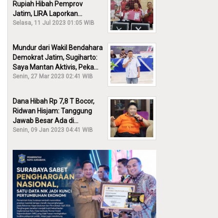
Rupiah Hibah Pemprov
Jatim, LIRA Laporkan
Khofifah ke KPK: Dia Harus
Selasa, 11 Jul 2023 01:05 WIB
Bertanggung Jawab!
Mundur dari Wakil Bendahara
Demokrat Jatim, Sugiharto:
Saya Mantan Aktivis, Peka
Sekali Kalau Ada yang
Senin, 27 Mar 2023 02:41 WIB
Overlap!
Dana Hibah Rp 7,8 T Bocor,
Ridwan Hisjam: Tanggung
Jawab Besar Ada di
Pemprov, Bukan DPRD Jatim!
Senin, 09 Jan 2023 04:41 WIB