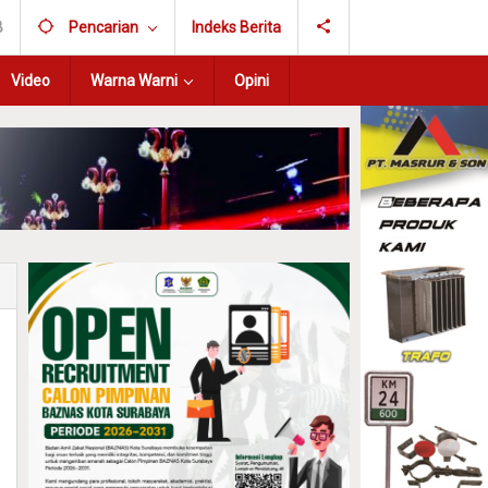
B
Pencarian
Indeks Berita
Video
Warna Warni
Opini