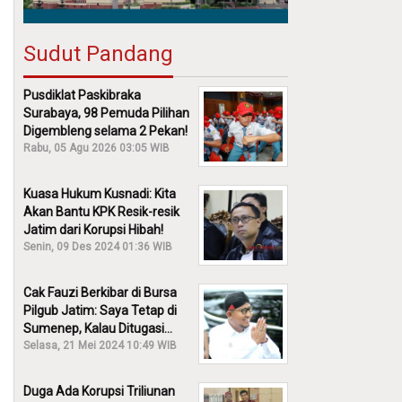
Sudut Pandang
Pusdiklat Paskibraka
Surabaya, 98 Pemuda Pilihan
Digembleng selama 2 Pekan!
Rabu, 05 Agu 2026 03:05 WIB
Kuasa Hukum Kusnadi: Kita
Akan Bantu KPK Resik-resik
Jatim dari Korupsi Hibah!
Senin, 09 Des 2024 01:36 WIB
Cak Fauzi Berkibar di Bursa
Pilgub Jatim: Saya Tetap di
Sumenep, Kalau Ditugasi
Partai Lain Cerita!
Selasa, 21 Mei 2024 10:49 WIB
Duga Ada Korupsi Triliunan