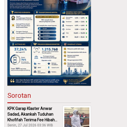
Sorotan
KPK Garap Klaster Anwar
Sadad, Akankah Tuduhan
Khofifah Terima Fee Hibah
30% Diusut?
Senin, 27 Jul 2026 03:36 WIB