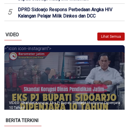
DPRD Sidoarjo Respons Perbedaan Angka HIV
5
Kalangan Pelajar Milik Dinkes dan DCC
VIDEO
Lihat Semua
="icon icon-instagram">
VIDEO: Skandal Korupsi, Eks Pj Bupati Sidoarjo Hudiyono Dipenjara
10 Tahun!
BERITA TERKINI