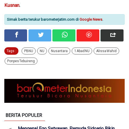
Kusnan
.
Simak berita terukur barometerjatim.com di
Google News
.
Tags :
PBNU
NU
Nusantara
1 Abad NU
Alissa Wahid
Ponpes Tebuireng
BERITA POPULER
Mengenal Ego Setyawan, Pemuda Sidoarjo Bikin