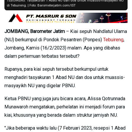
TEBUIRENG: Tasyakuran 1 Abad NU dan doa untuk muassis-masyayikh NU
di Tebuireng. | Foto: Barometerjatim.com/IST
JOMBANG, Barometer Jatim
– Kiai sepuh Nahdlatul Ulama
(NU) berkumpul di Pondok Pesantren (Ponpes)
Tebuireng
,
Jombang, Kamis (16/2/2023) malam. Apa yang dibahas
dalam pertemuan terbatas tersebut?
Rupanya, para kiai sepuh tersebut berkumpul untuk
menghadiri tasyakuran 1 Abad NU dan doa untuk muassis-
masyayikh NU yang digelar PBNU.
Ketua PBNU yang juga juru bicara acara, Alissa Qotrunnada
Munawaroh mengatakan, perhelatan ini menjadi forum para
kiai, khususnya yang berada dalam struktur jamiyah NU.
"Jika beberapa waktu lalu (7 Februari 2023, resepsi 1 Abad