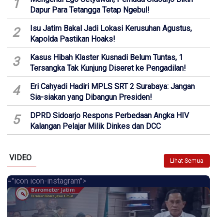
1
Dapur Para Tetangga Tetap Ngebul!
Isu Jatim Bakal Jadi Lokasi Kerusuhan Agustus,
2
Kapolda Pastikan Hoaks!
Kasus Hibah Klaster Kusnadi Belum Tuntas, 1
3
Tersangka Tak Kunjung Diseret ke Pengadilan!
Eri Cahyadi Hadiri MPLS SRT 2 Surabaya: Jangan
4
Sia-siakan yang Dibangun Presiden!
DPRD Sidoarjo Respons Perbedaan Angka HIV
5
Kalangan Pelajar Milik Dinkes dan DCC
VIDEO
Lihat Semua
="icon icon-instagram">