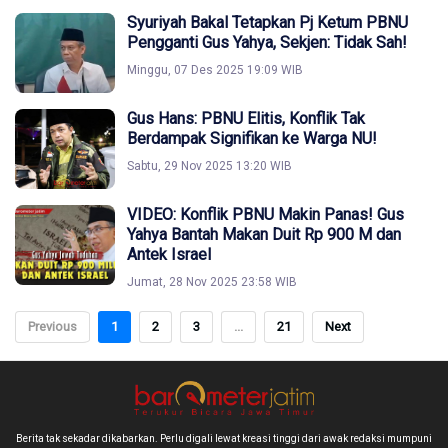
Syuriyah Bakal Tetapkan Pj Ketum PBNU
Pengganti Gus Yahya, Sekjen: Tidak Sah!
Minggu, 07 Des 2025 19:09 WIB
Gus Hans: PBNU Elitis, Konflik Tak
Berdampak Signifikan ke Warga NU!
Sabtu, 29 Nov 2025 13:20 WIB
VIDEO: Konflik PBNU Makin Panas! Gus
Yahya Bantah Makan Duit Rp 900 M dan
Antek Israel
Jumat, 28 Nov 2025 23:58 WIB
Previous
1
2
3
...
21
Next
Berita tak sekadar dikabarkan. Perlu digali lewat kreasi tinggi dari awak redaksi mumpuni