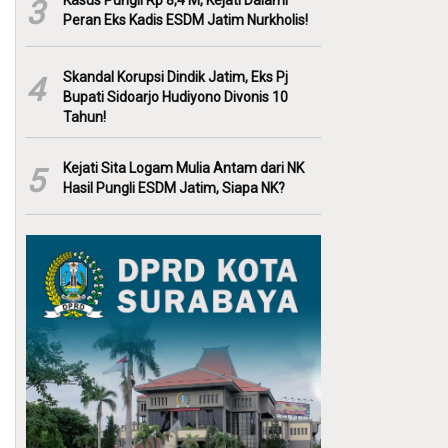
Kasus Pungli Rp 8,4 M, Kejati Dalami
3
Peran Eks Kadis ESDM Jatim Nurkholis!
Skandal Korupsi Dindik Jatim, Eks Pj
4
Bupati Sidoarjo Hudiyono Divonis 10
Tahun!
Kejati Sita Logam Mulia Antam dari NK
5
Hasil Pungli ESDM Jatim, Siapa NK?