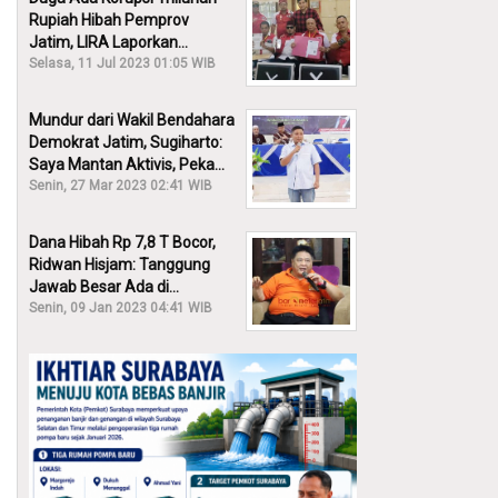
Rupiah Hibah Pemprov
Jatim, LIRA Laporkan
Khofifah ke KPK: Dia Harus
Selasa, 11 Jul 2023 01:05 WIB
Bertanggung Jawab!
Mundur dari Wakil Bendahara
Demokrat Jatim, Sugiharto:
Saya Mantan Aktivis, Peka
Sekali Kalau Ada yang
Senin, 27 Mar 2023 02:41 WIB
Overlap!
Dana Hibah Rp 7,8 T Bocor,
Ridwan Hisjam: Tanggung
Jawab Besar Ada di
Pemprov, Bukan DPRD Jatim!
Senin, 09 Jan 2023 04:41 WIB