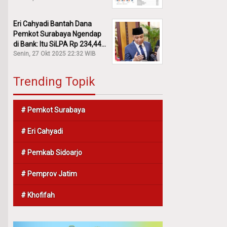
Eri Cahyadi Bantah Dana
Pemkot Surabaya Ngendap
di Bank: Itu SiLPA Rp 234,44
M!
Senin, 27 Okt 2025 22:32 WIB
Trending Topik
# Pemkot Surabaya
# Eri Cahyadi
# Pemkab Sidoarjo
# Pemprov Jatim
# Khofifah