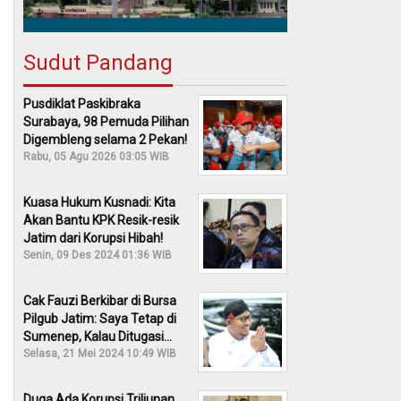
Sudut Pandang
Pusdiklat Paskibraka
Surabaya, 98 Pemuda Pilihan
Digembleng selama 2 Pekan!
Rabu, 05 Agu 2026 03:05 WIB
Kuasa Hukum Kusnadi: Kita
Akan Bantu KPK Resik-resik
Jatim dari Korupsi Hibah!
Senin, 09 Des 2024 01:36 WIB
Cak Fauzi Berkibar di Bursa
Pilgub Jatim: Saya Tetap di
Sumenep, Kalau Ditugasi
Partai Lain Cerita!
Selasa, 21 Mei 2024 10:49 WIB
Duga Ada Korupsi Triliunan