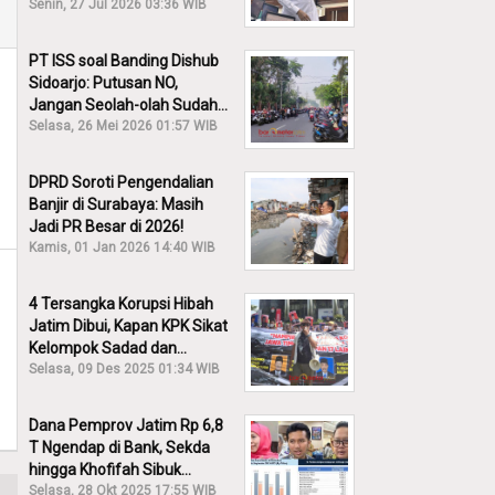
30% Diusut?
Senin, 27 Jul 2026 03:36 WIB
PT ISS soal Banding Dishub
Sidoarjo: Putusan NO,
Jangan Seolah-olah Sudah
Menang!
Selasa, 26 Mei 2026 01:57 WIB
DPRD Soroti Pengendalian
Banjir di Surabaya: Masih
Jadi PR Besar di 2026!
Kamis, 01 Jan 2026 14:40 WIB
4 Tersangka Korupsi Hibah
Jatim Dibui, Kapan KPK Sikat
Kelompok Sadad dan
Iskandar?
Selasa, 09 Des 2025 01:34 WIB
Dana Pemprov Jatim Rp 6,8
T Ngendap di Bank, Sekda
hingga Khofifah Sibuk
Membantah!
Selasa, 28 Okt 2025 17:55 WIB