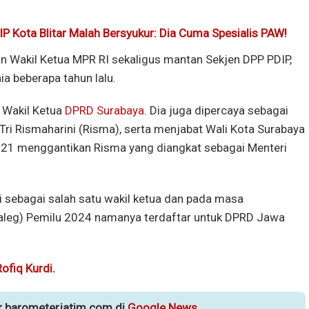
P Kota Blitar Malah Bersyukur: Dia Cuma Spesialis PAW!
 Wakil Ketua MPR RI sekaligus mantan Sekjen DPP PDIP,
ia beberapa tahun lalu.
t Wakil Ketua
DPRD Surabaya
. Dia juga dipercaya sebagai
ri Rismaharini (Risma), serta menjabat Wali Kota Surabaya
021 menggantikan Risma yang diangkat sebagai Menteri
 sebagai salah satu wakil ketua dan pada masa
acaleg) Pemilu 2024 namanya terdaftar untuk DPRD Jawa
Rofiq Kurdi
.
ur barometerjatim.com di
Google News
.