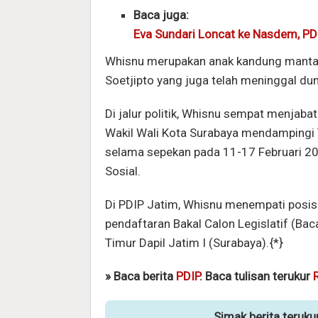
Baca juga:
Eva Sundari Loncat ke Nasdem, PDI
Whisnu merupakan anak kandung mantan
Soetjipto yang juga telah meninggal dun
Di jalur politik, Whisnu sempat menjaba
Wakil Wali Kota Surabaya mendampingi T
selama sepekan pada 11-17 Februari 2
Sosial.
Di PDIP Jatim, Whisnu menempati posisi
pendaftaran Bakal Calon Legislatif (B
Timur Dapil Jatim I (Surabaya).{*}
» Baca berita
PDIP
. Baca tulisan terukur
Simak berita teruk