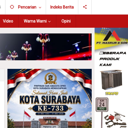
B
Pencarian
Indeks Berita
Video
Warna Warni
Opini