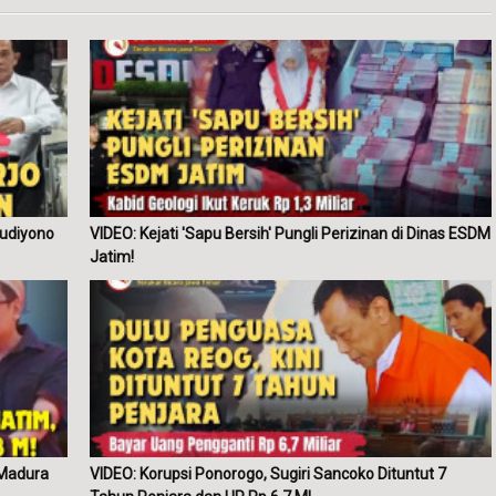
Hudiyono
VIDEO: Kejati 'Sapu Bersih' Pungli Perizinan di Dinas ESDM
Jatim!
 Madura
VIDEO: Korupsi Ponorogo, Sugiri Sancoko Dituntut 7