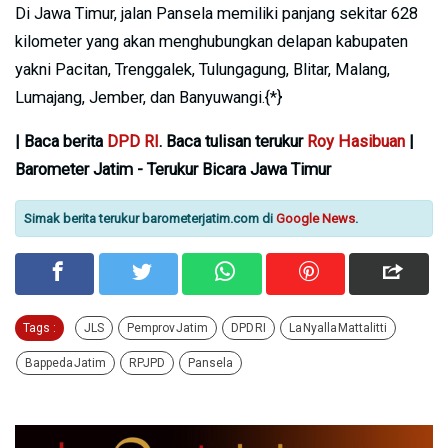
Di Jawa Timur, jalan Pansela memiliki panjang sekitar 628
kilometer yang akan menghubungkan delapan kabupaten
yakni Pacitan, Trenggalek, Tulungagung, Blitar, Malang,
Lumajang, Jember, dan Banyuwangi.{*}
| Baca berita
DPD RI
. Baca tulisan terukur
Roy Hasibuan
|
Barometer Jatim - Terukur Bicara Jawa Timur
Simak berita terukur barometerjatim.com di
Google News
.
Tags :
JLS
Pemprov Jatim
DPD RI
La Nyalla Mattalitti
Bappeda Jatim
RPJPD
Pansela