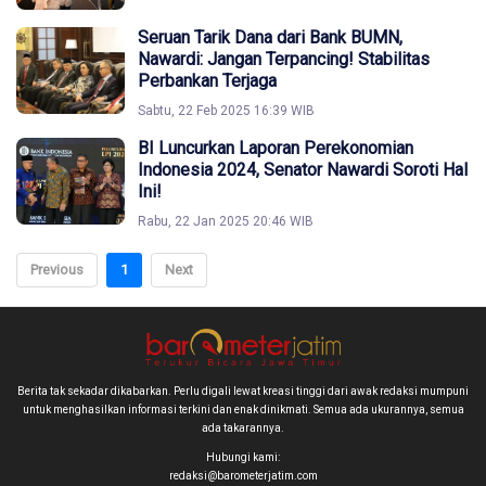
Seruan Tarik Dana dari Bank BUMN,
Nawardi: Jangan Terpancing! Stabilitas
Perbankan Terjaga
Sabtu, 22 Feb 2025 16:39 WIB
BI Luncurkan Laporan Perekonomian
Indonesia 2024, Senator Nawardi Soroti Hal
Ini!
Rabu, 22 Jan 2025 20:46 WIB
Previous
1
Next
Berita tak sekadar dikabarkan. Perlu digali lewat kreasi tinggi dari awak redaksi mumpuni
untuk menghasilkan informasi terkini dan enak dinikmati. Semua ada ukurannya, semua
ada takarannya.
Hubungi kami:
redaksi@barometerjatim.com