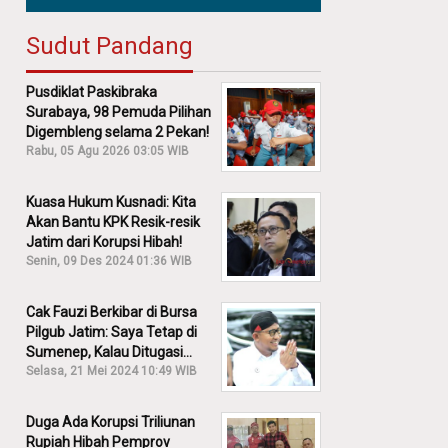
Sudut Pandang
Pusdiklat Paskibraka
Surabaya, 98 Pemuda Pilihan
Digembleng selama 2 Pekan!
Rabu, 05 Agu 2026 03:05 WIB
Kuasa Hukum Kusnadi: Kita
Akan Bantu KPK Resik-resik
Jatim dari Korupsi Hibah!
Senin, 09 Des 2024 01:36 WIB
Cak Fauzi Berkibar di Bursa
Pilgub Jatim: Saya Tetap di
Sumenep, Kalau Ditugasi
Partai Lain Cerita!
Selasa, 21 Mei 2024 10:49 WIB
Duga Ada Korupsi Triliunan
Rupiah Hibah Pemprov