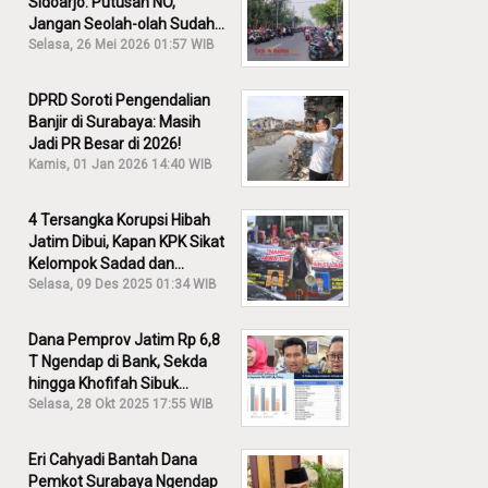
Sidoarjo: Putusan NO,
Jangan Seolah-olah Sudah
Menang!
Selasa, 26 Mei 2026 01:57 WIB
DPRD Soroti Pengendalian
Banjir di Surabaya: Masih
Jadi PR Besar di 2026!
Kamis, 01 Jan 2026 14:40 WIB
4 Tersangka Korupsi Hibah
Jatim Dibui, Kapan KPK Sikat
Kelompok Sadad dan
Iskandar?
Selasa, 09 Des 2025 01:34 WIB
Dana Pemprov Jatim Rp 6,8
T Ngendap di Bank, Sekda
hingga Khofifah Sibuk
Membantah!
Selasa, 28 Okt 2025 17:55 WIB
Eri Cahyadi Bantah Dana
Pemkot Surabaya Ngendap