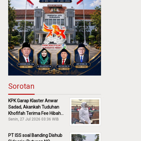
Sorotan
KPK Garap Klaster Anwar
Sadad, Akankah Tuduhan
Khofifah Terima Fee Hibah
30% Diusut?
Senin, 27 Jul 2026 03:36 WIB
PT ISS soal Banding Dishub