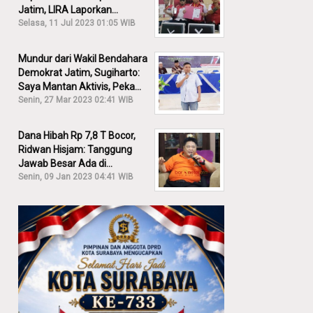
Jatim, LIRA Laporkan
Khofifah ke KPK: Dia Harus
Selasa, 11 Jul 2023 01:05 WIB
Bertanggung Jawab!
Mundur dari Wakil Bendahara
Demokrat Jatim, Sugiharto:
Saya Mantan Aktivis, Peka
Sekali Kalau Ada yang
Senin, 27 Mar 2023 02:41 WIB
Overlap!
Dana Hibah Rp 7,8 T Bocor,
Ridwan Hisjam: Tanggung
Jawab Besar Ada di
Pemprov, Bukan DPRD Jatim!
Senin, 09 Jan 2023 04:41 WIB