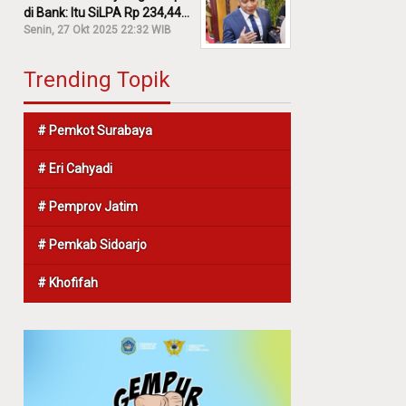
di Bank: Itu SiLPA Rp 234,44
M!
Senin, 27 Okt 2025 22:32 WIB
Trending Topik
# Pemkot Surabaya
# Eri Cahyadi
# Pemprov Jatim
# Pemkab Sidoarjo
# Khofifah