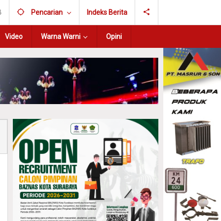
B
Pencarian
Indeks Berita
Video
Warna Warni
Opini