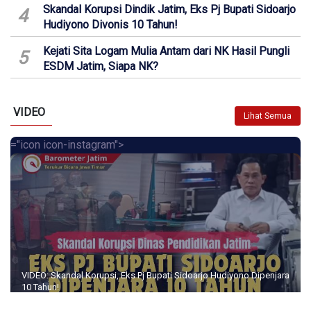
Skandal Korupsi Dindik Jatim, Eks Pj Bupati Sidoarjo
4
Hudiyono Divonis 10 Tahun!
Kejati Sita Logam Mulia Antam dari NK Hasil Pungli
5
ESDM Jatim, Siapa NK?
VIDEO
Lihat Semua
="icon icon-instagram">
VIDEO: Skandal Korupsi, Eks Pj Bupati Sidoarjo Hudiyono Dipenjara
10 Tahun!