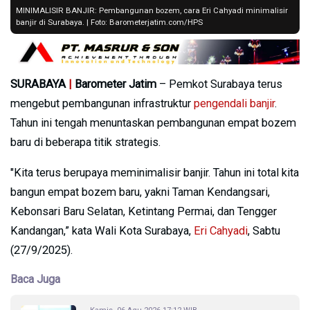
MINIMALISIR BANJIR: Pembangunan bozem, cara Eri Cahyadi minimalisir
banjir di Surabaya. | Foto: Barometerjatim.com/HPS
SURABAYA
|
Barometer Jatim
– Pemkot Surabaya terus
mengebut pembangunan infrastruktur
pengendali banjir
.
Tahun ini tengah menuntaskan pembangunan empat bozem
baru di beberapa titik strategis.
"Kita terus berupaya meminimalisir banjir. Tahun ini total kita
bangun empat bozem baru, yakni Taman Kendangsari,
Kebonsari Baru Selatan, Ketintang Permai, dan Tengger
Kandangan,” kata Wali Kota Surabaya,
Eri Cahyadi
, Sabtu
(27/9/2025).
Baca Juga