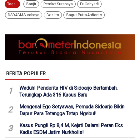
Tags :
Banjir
Pemkot Surabaya
Eri Cahyadi
DSDABM Surabaya
Bozem
Bagus Putra Ardianto
BERITA POPULER
Waduh! Penderita HIV di Sidoarjo Bertambah,
1
Terungkap Ada 316 Kasus Baru
Mengenal Ego Setyawan, Pemuda Sidoarjo Bikin
2
Dapur Para Tetangga Tetap Ngebul!
Kasus Pungli Rp 8,4 M, Kejati Dalami Peran Eks
3
Kadis ESDM Jatim Nurkholis!