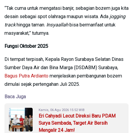
“Tak cuma untuk mengatasi banjir, sebagian bozem juga kita
desain sebagai spot olahraga maupun wisata. Ada
jogging
track
hingga taman.
Insyaallah
bisa bermanfaat untuk
masyarakat,” tuturnya.
Fungsi Oktober 2025
Di tempat terpisah, Kepala Rayon Surabaya Selatan Dinas
Sumber Daya Air dan Bina Marga (DSDABM) Surabaya,
Bagus Putra Ardianto
menjelaskan pembangunan bozem
dimulai sejak pertengahan Juli 2025.
Baca Juga
Kamis, 06 Agu 2026 15:52 WIB
Eri Cahyadi Lecut Direksi Baru PDAM
Surya Sembada, Target Air Bersih
Mengalir 24 Jam!