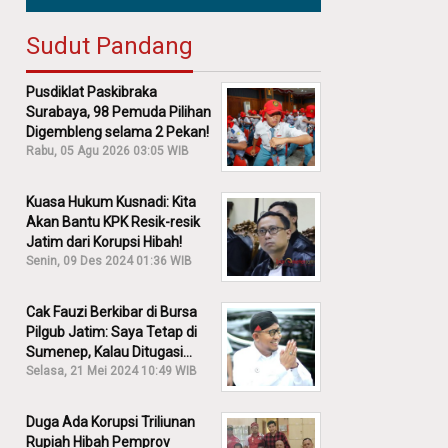
Sudut Pandang
Pusdiklat Paskibraka
Surabaya, 98 Pemuda Pilihan
Digembleng selama 2 Pekan!
Rabu, 05 Agu 2026 03:05 WIB
Kuasa Hukum Kusnadi: Kita
Akan Bantu KPK Resik-resik
Jatim dari Korupsi Hibah!
Senin, 09 Des 2024 01:36 WIB
Cak Fauzi Berkibar di Bursa
Pilgub Jatim: Saya Tetap di
Sumenep, Kalau Ditugasi
Partai Lain Cerita!
Selasa, 21 Mei 2024 10:49 WIB
Duga Ada Korupsi Triliunan
Rupiah Hibah Pemprov