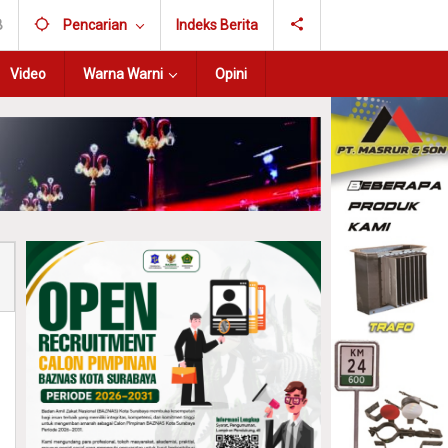
B
Pencarian
Indeks Berita
Video
Warna Warni
Opini