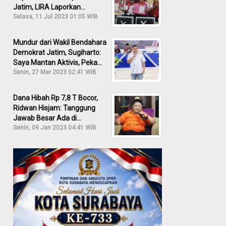
Jatim, LIRA Laporkan
Khofifah ke KPK: Dia Harus
Selasa, 11 Jul 2023 01:05 WIB
Bertanggung Jawab!
Mundur dari Wakil Bendahara
Demokrat Jatim, Sugiharto:
Saya Mantan Aktivis, Peka
Sekali Kalau Ada yang
Senin, 27 Mar 2023 02:41 WIB
Overlap!
Dana Hibah Rp 7,8 T Bocor,
Ridwan Hisjam: Tanggung
Jawab Besar Ada di
Pemprov, Bukan DPRD Jatim!
Senin, 09 Jan 2023 04:41 WIB