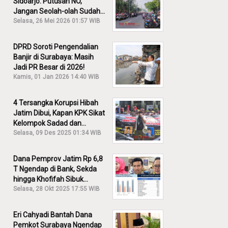
Sidoarjo: Putusan NO,
Jangan Seolah-olah Sudah
Menang!
Selasa, 26 Mei 2026 01:57 WIB
DPRD Soroti Pengendalian
Banjir di Surabaya: Masih
Jadi PR Besar di 2026!
Kamis, 01 Jan 2026 14:40 WIB
4 Tersangka Korupsi Hibah
Jatim Dibui, Kapan KPK Sikat
Kelompok Sadad dan
Iskandar?
Selasa, 09 Des 2025 01:34 WIB
Dana Pemprov Jatim Rp 6,8
T Ngendap di Bank, Sekda
hingga Khofifah Sibuk
Membantah!
Selasa, 28 Okt 2025 17:55 WIB
Eri Cahyadi Bantah Dana
Pemkot Surabaya Ngendap