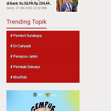
di Bank: Itu SiLPA Rp 234,44
M!
Senin, 27 Okt 2025 22:32 WIB
Trending Topik
# Pemkot Surabaya
# Eri Cahyadi
# Pemprov Jatim
# Pemkab Sidoarjo
# Khofifah