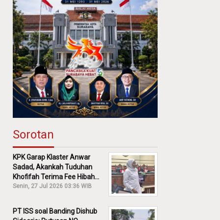
Sorotan
KPK Garap Klaster Anwar
Sadad, Akankah Tuduhan
Khofifah Terima Fee Hibah
30% Diusut?
Senin, 27 Jul 2026 03:36 WIB
PT ISS soal Banding Dishub