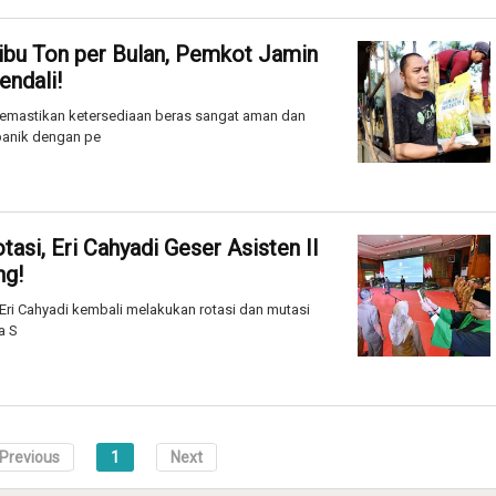
ibu Ton per Bulan, Pemkot Jamin
ndali!
emastikan ketersediaan beras sangat aman dan
 panik dengan pe
asi, Eri Cahyadi Geser Asisten II
ng!
ri Cahyadi kembali melakukan rotasi dan mutasi
a S
Previous
1
Next