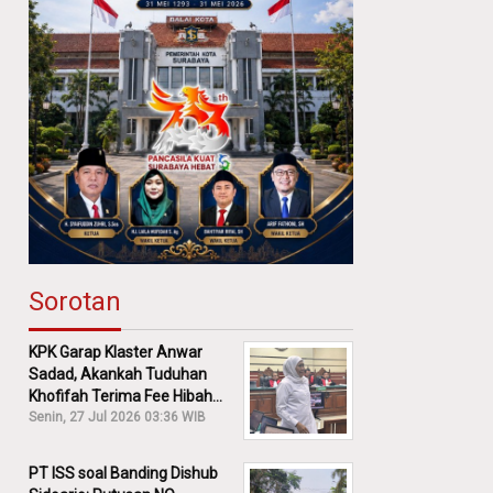
Sorotan
KPK Garap Klaster Anwar
Sadad, Akankah Tuduhan
Khofifah Terima Fee Hibah
30% Diusut?
Senin, 27 Jul 2026 03:36 WIB
PT ISS soal Banding Dishub