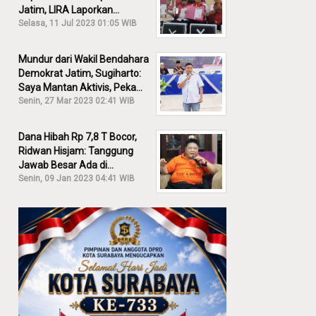
Jatim, LIRA Laporkan
Khofifah ke KPK: Dia Harus
Selasa, 11 Jul 2023 01:05 WIB
Bertanggung Jawab!
Mundur dari Wakil Bendahara
Demokrat Jatim, Sugiharto:
Saya Mantan Aktivis, Peka
Sekali Kalau Ada yang
Senin, 27 Mar 2023 02:41 WIB
Overlap!
Dana Hibah Rp 7,8 T Bocor,
Ridwan Hisjam: Tanggung
Jawab Besar Ada di
Pemprov, Bukan DPRD Jatim!
Senin, 09 Jan 2023 04:41 WIB