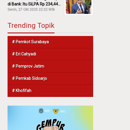
di Bank: Itu SiLPA Rp 234,44
M!
Senin, 27 Okt 2025 22:32 WIB
Trending Topik
# Pemkot Surabaya
# Eri Cahyadi
# Pemprov Jatim
# Pemkab Sidoarjo
# Khofifah