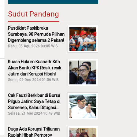
Sudut Pandang
Pusdiklat Paskibraka
Surabaya, 98 Pemuda Pilihan
Digembleng selama 2 Pekan!
Rabu, 05 Agu 2026 03:05 WIB
Kuasa Hukum Kusnadi: Kita
Akan Bantu KPK Resik-resik
Jatim dari Korupsi Hibah!
Senin, 09 Des 2024 01:36 WIB
Cak Fauzi Berkibar di Bursa
Pilgub Jatim: Saya Tetap di
Sumenep, Kalau Ditugasi
Partai Lain Cerita!
Selasa, 21 Mei 2024 10:49 WIB
Duga Ada Korupsi Triliunan
Rupiah Hibah Pemprov