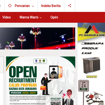
B
Pencarian
Indeks Berita
Video
Warna Warni
Opini