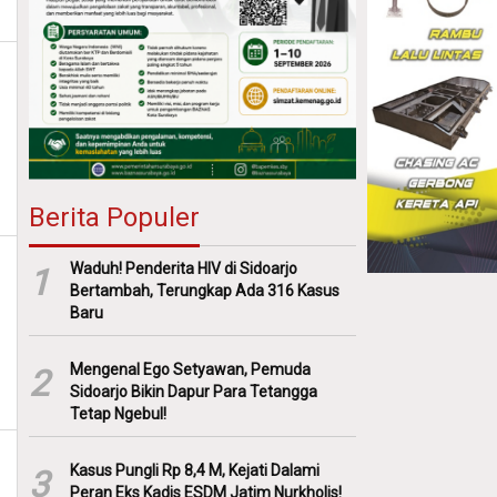
Berita Populer
Waduh! Penderita HIV di Sidoarjo
1
Bertambah, Terungkap Ada 316 Kasus
Baru
Mengenal Ego Setyawan, Pemuda
2
Sidoarjo Bikin Dapur Para Tetangga
Tetap Ngebul!
Kasus Pungli Rp 8,4 M, Kejati Dalami
3
Peran Eks Kadis ESDM Jatim Nurkholis!