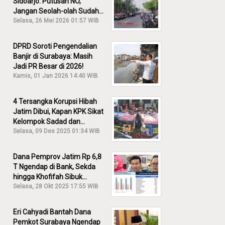
Sidoarjo: Putusan NO,
Jangan Seolah-olah Sudah
Menang!
Selasa, 26 Mei 2026 01:57 WIB
DPRD Soroti Pengendalian
Banjir di Surabaya: Masih
Jadi PR Besar di 2026!
Kamis, 01 Jan 2026 14:40 WIB
4 Tersangka Korupsi Hibah
Jatim Dibui, Kapan KPK Sikat
Kelompok Sadad dan
Iskandar?
Selasa, 09 Des 2025 01:34 WIB
Dana Pemprov Jatim Rp 6,8
T Ngendap di Bank, Sekda
hingga Khofifah Sibuk
Membantah!
Selasa, 28 Okt 2025 17:55 WIB
Eri Cahyadi Bantah Dana
Pemkot Surabaya Ngendap