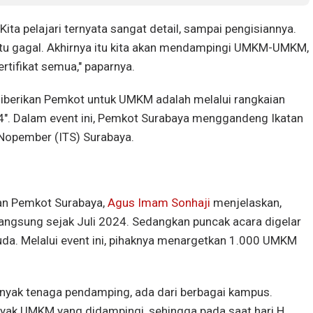
. Kita pelajari ternyata sangat detail, sampai pengisiannya.
u gagal. Akhirnya itu kita akan mendampingi UMKM-UMKM,
tifikat semua," paparnya.
iberikan Pemkot untuk UMKM adalah melalui rangkaian
24". Dalam event ini, Pemkot Surabaya menggandeng Ikatan
 Nopember (ITS) Surabaya.
n Pemkot Surabaya,
Agus Imam Sonhaji
menjelaskan,
rlangsung sejak Juli 2024. Sedangkan puncak acara digelar
da. Melalui event ini, pihaknya menargetkan 1.000 UMKM
banyak tenaga pendamping, ada dari berbagai kampus.
nyak UMKM yang didampingi, sehingga pada saat hari H