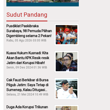
Sudut Pandang
Pusdiklat Paskibraka
Surabaya, 98 Pemuda Pilihan
Digembleng selama 2 Pekan!
Rabu, 05 Agu 2026 03:05 WIB
Kuasa Hukum Kusnadi: Kita
Akan Bantu KPK Resik-resik
Jatim dari Korupsi Hibah!
Senin, 09 Des 2024 01:36 WIB
Cak Fauzi Berkibar di Bursa
Pilgub Jatim: Saya Tetap di
Sumenep, Kalau Ditugasi
Partai Lain Cerita!
Selasa, 21 Mei 2024 10:49 WIB
Duga Ada Korupsi Triliunan