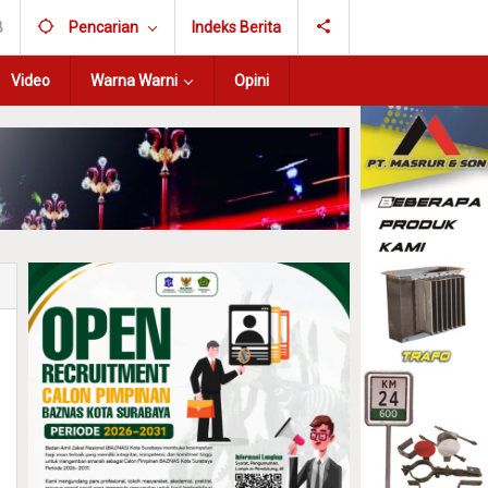
B
Pencarian
Indeks Berita
Video
Warna Warni
Opini