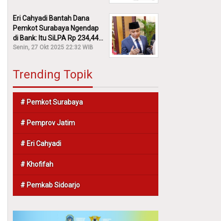
Eri Cahyadi Bantah Dana
Pemkot Surabaya Ngendap
di Bank: Itu SiLPA Rp 234,44
M!
Senin, 27 Okt 2025 22:32 WIB
Trending Topik
# Pemkot Surabaya
# Pemprov Jatim
# Eri Cahyadi
# Khofifah
# Pemkab Sidoarjo