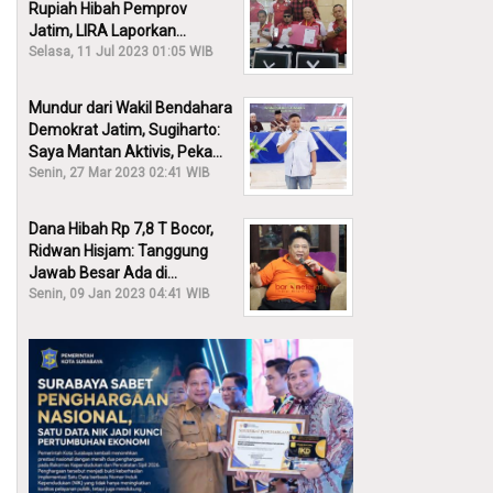
Rupiah Hibah Pemprov
Jatim, LIRA Laporkan
Khofifah ke KPK: Dia Harus
Selasa, 11 Jul 2023 01:05 WIB
Bertanggung Jawab!
Mundur dari Wakil Bendahara
Demokrat Jatim, Sugiharto:
Saya Mantan Aktivis, Peka
Sekali Kalau Ada yang
Senin, 27 Mar 2023 02:41 WIB
Overlap!
Dana Hibah Rp 7,8 T Bocor,
Ridwan Hisjam: Tanggung
Jawab Besar Ada di
Pemprov, Bukan DPRD Jatim!
Senin, 09 Jan 2023 04:41 WIB