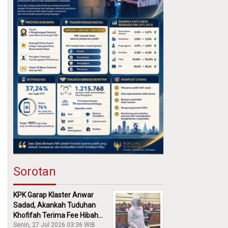
Sorotan
KPK Garap Klaster Anwar
Sadad, Akankah Tuduhan
Khofifah Terima Fee Hibah
30% Diusut?
Senin, 27 Jul 2026 03:36 WIB