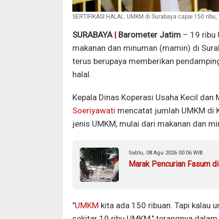
SERTIFIKASI HALAL: UMKM di Surabaya capai 150 ribu, 19 
SURABAYA
|
Barometer Jatim
– 19 ribu
makanan dan minuman (mamin) di Sur
terus berupaya memberikan pendampinga
halal.
Kepala Dinas Koperasi Usaha Kecil dan
Soeriyawati
mencatat jumlah UMKM di Ko
jenis UMKM, mulai dari makanan dan min
Sabtu, 08 Agu 2026 00:06 WIB
Marak Pencurian Fasum di 
"
UMKM
kita ada 150 ribuan. Tapi kalau 
sekitar 19 ribu UMKM," terangnya dalam