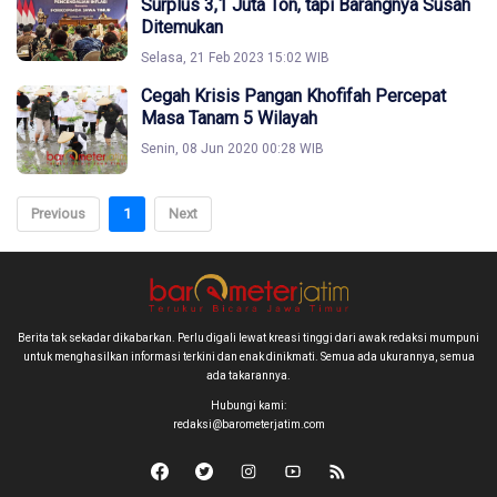
Surplus 3,1 Juta Ton, tapi Barangnya Susah
Ditemukan
Selasa, 21 Feb 2023 15:02 WIB
Cegah Krisis Pangan Khofifah Percepat
Masa Tanam 5 Wilayah
Senin, 08 Jun 2020 00:28 WIB
Previous
1
Next
Berita tak sekadar dikabarkan. Perlu digali lewat kreasi tinggi dari awak redaksi mumpuni
untuk menghasilkan informasi terkini dan enak dinikmati. Semua ada ukurannya, semua
ada takarannya.
Hubungi kami:
redaksi@barometerjatim.com