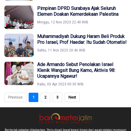
Pimpinan DPRD Surabaya Ajak Seluruh
Elemen Doakan Kemerdekaan Palestina
Minggu, 12 Nov 2023 22:40 WIB
Muhammadiyah Dukung Haram Beli Produk
Pro Israel, Prof Haedar: Itu Sudah Otomatis!
Sabtu, 11 Nov 2023 20:46 WIB
Ade Armando Sebut Penolakan Israel
Klenik Wangsit Bung Karno, Aktivis 98:
Ucapannya Ngawur!
Rabu, 05 Apr 2023 00:30 WIB
Previous
1
2
3
Next
Berita tak sekadar dikabarkan. Perlu digali lewat kreasi tinggi dari awak redaksi mumpuni