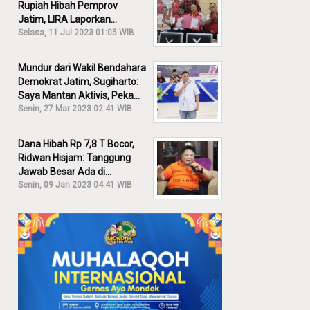
Rupiah Hibah Pemprov
Jatim, LIRA Laporkan
Khofifah ke KPK: Dia Harus
Selasa, 11 Jul 2023 01:05 WIB
Bertanggung Jawab!
Mundur dari Wakil Bendahara
Demokrat Jatim, Sugiharto:
Saya Mantan Aktivis, Peka
Sekali Kalau Ada yang
Senin, 27 Mar 2023 02:41 WIB
Overlap!
Dana Hibah Rp 7,8 T Bocor,
Ridwan Hisjam: Tanggung
Jawab Besar Ada di
Pemprov, Bukan DPRD Jatim!
Senin, 09 Jan 2023 04:41 WIB