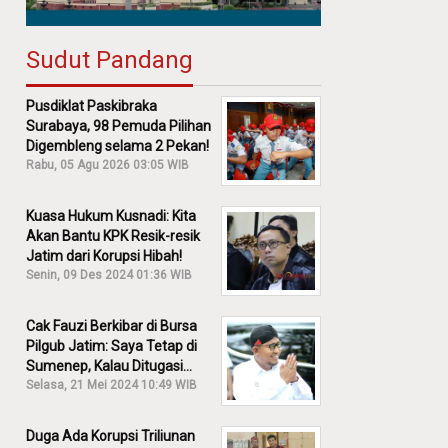
Sudut Pandang
Pusdiklat Paskibraka
Surabaya, 98 Pemuda Pilihan
Digembleng selama 2 Pekan!
Rabu, 05 Agu 2026 03:05 WIB
Kuasa Hukum Kusnadi: Kita
Akan Bantu KPK Resik-resik
Jatim dari Korupsi Hibah!
Senin, 09 Des 2024 01:36 WIB
Cak Fauzi Berkibar di Bursa
Pilgub Jatim: Saya Tetap di
Sumenep, Kalau Ditugasi
Partai Lain Cerita!
Selasa, 21 Mei 2024 10:49 WIB
Duga Ada Korupsi Triliunan