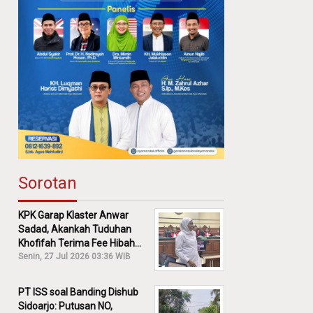
Sorotan
KPK Garap Klaster Anwar
Sadad, Akankah Tuduhan
Khofifah Terima Fee Hibah
30% Diusut?
Senin, 27 Jul 2026 03:36 WIB
PT ISS soal Banding Dishub
Sidoarjo: Putusan NO,