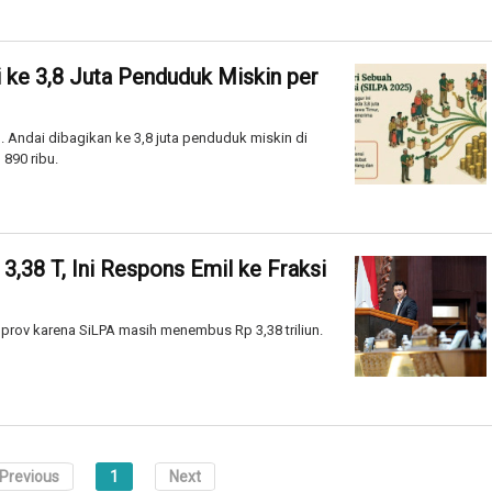
i ke 3,8 Juta Penduduk Miskin per
. Andai dibagikan ke 3,8 juta penduduk miskin di
 890 ribu.
38 T, Ini Respons Emil ke Fraksi
prov karena SiLPA masih menembus Rp 3,38 triliun.
Previous
1
Next