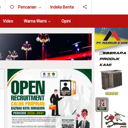
B
Pencarian
Indeks Berita
Video
Warna Warni
Opini