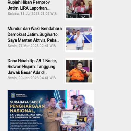
Rupiah Hibah Pemprov
Jatim, LIRA Laporkan
Khofifah ke KPK: Dia Harus
Selasa, 11 Jul 2023 01:05 WIB
Bertanggung Jawab!
Mundur dari Wakil Bendahara
Demokrat Jatim, Sugiharto:
Saya Mantan Aktivis, Peka
Sekali Kalau Ada yang
Senin, 27 Mar 2023 02:41 WIB
Overlap!
Dana Hibah Rp 7,8 T Bocor,
Ridwan Hisjam: Tanggung
Jawab Besar Ada di
Pemprov, Bukan DPRD Jatim!
Senin, 09 Jan 2023 04:41 WIB