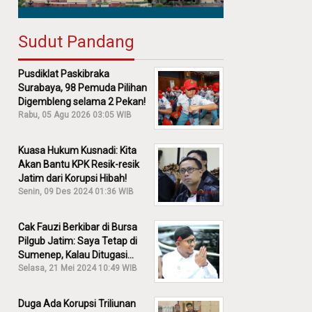
Sudut Pandang
Pusdiklat Paskibraka
Surabaya, 98 Pemuda Pilihan
Digembleng selama 2 Pekan!
Rabu, 05 Agu 2026 03:05 WIB
Kuasa Hukum Kusnadi: Kita
Akan Bantu KPK Resik-resik
Jatim dari Korupsi Hibah!
Senin, 09 Des 2024 01:36 WIB
Cak Fauzi Berkibar di Bursa
Pilgub Jatim: Saya Tetap di
Sumenep, Kalau Ditugasi
Partai Lain Cerita!
Selasa, 21 Mei 2024 10:49 WIB
Duga Ada Korupsi Triliunan