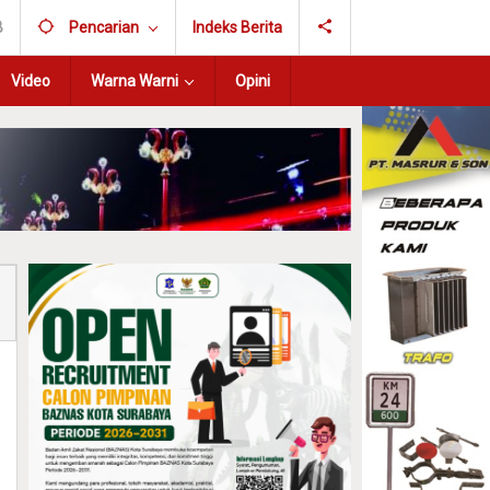
B
Pencarian
Indeks Berita
Video
Warna Warni
Opini