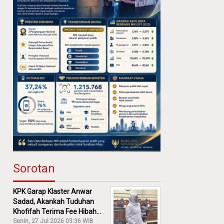
Sorotan
KPK Garap Klaster Anwar
Sadad, Akankah Tuduhan
Khofifah Terima Fee Hibah
30% Diusut?
Senin, 27 Jul 2026 03:36 WIB