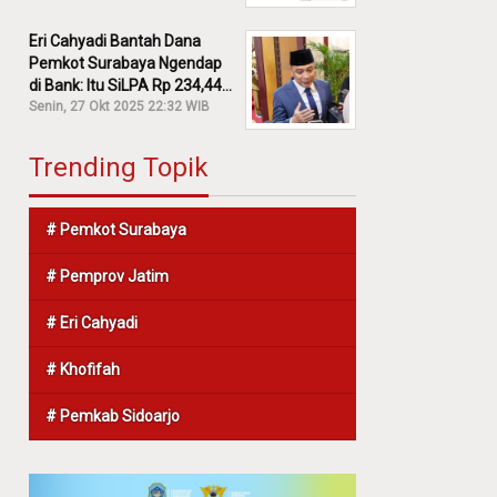
Eri Cahyadi Bantah Dana
Pemkot Surabaya Ngendap
di Bank: Itu SiLPA Rp 234,44
M!
Senin, 27 Okt 2025 22:32 WIB
Trending Topik
# Pemkot Surabaya
# Pemprov Jatim
# Eri Cahyadi
# Khofifah
# Pemkab Sidoarjo