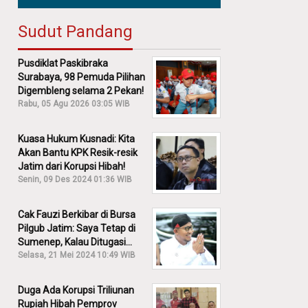
Sudut Pandang
Pusdiklat Paskibraka
Surabaya, 98 Pemuda Pilihan
Digembleng selama 2 Pekan!
Rabu, 05 Agu 2026 03:05 WIB
Kuasa Hukum Kusnadi: Kita
Akan Bantu KPK Resik-resik
Jatim dari Korupsi Hibah!
Senin, 09 Des 2024 01:36 WIB
Cak Fauzi Berkibar di Bursa
Pilgub Jatim: Saya Tetap di
Sumenep, Kalau Ditugasi
Partai Lain Cerita!
Selasa, 21 Mei 2024 10:49 WIB
Duga Ada Korupsi Triliunan
Rupiah Hibah Pemprov