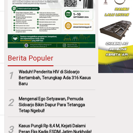
Berita Populer
Waduh! Penderita HIV di Sidoarjo
1
Bertambah, Terungkap Ada 316 Kasus
Baru
Mengenal Ego Setyawan, Pemuda
2
Sidoarjo Bikin Dapur Para Tetangga
Tetap Ngebul!
Kasus Pungli Rp 8,4 M, Kejati Dalami
3
Peran Eks Kadis ESDM Jatim Nurkholis!