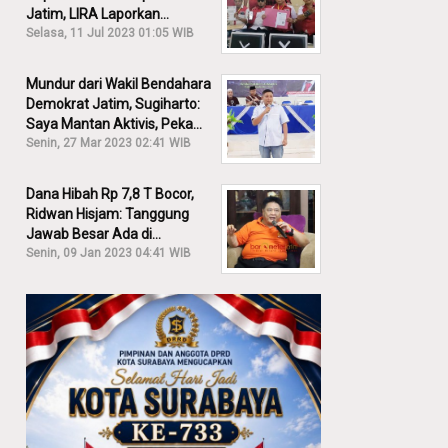
Jatim, LIRA Laporkan
Khofifah ke KPK: Dia Harus
Selasa, 11 Jul 2023 01:05 WIB
Bertanggung Jawab!
Mundur dari Wakil Bendahara
Demokrat Jatim, Sugiharto:
Saya Mantan Aktivis, Peka
Sekali Kalau Ada yang
Senin, 27 Mar 2023 02:41 WIB
Overlap!
Dana Hibah Rp 7,8 T Bocor,
Ridwan Hisjam: Tanggung
Jawab Besar Ada di
Pemprov, Bukan DPRD Jatim!
Senin, 09 Jan 2023 04:41 WIB