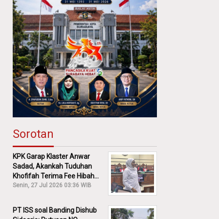
Sorotan
KPK Garap Klaster Anwar
Sadad, Akankah Tuduhan
Khofifah Terima Fee Hibah
30% Diusut?
Senin, 27 Jul 2026 03:36 WIB
PT ISS soal Banding Dishub