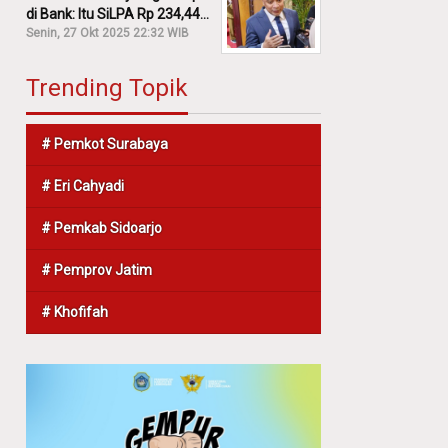
di Bank: Itu SiLPA Rp 234,44
M!
Senin, 27 Okt 2025 22:32 WIB
Trending Topik
# Pemkot Surabaya
# Eri Cahyadi
# Pemkab Sidoarjo
# Pemprov Jatim
# Khofifah