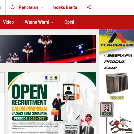
B
Pencarian
Indeks Berita
Video
Warna Warni
Opini