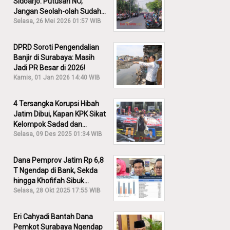
Sidoarjo: Putusan NO,
Jangan Seolah-olah Sudah
Menang!
Selasa, 26 Mei 2026 01:57 WIB
DPRD Soroti Pengendalian
Banjir di Surabaya: Masih
Jadi PR Besar di 2026!
Kamis, 01 Jan 2026 14:40 WIB
4 Tersangka Korupsi Hibah
Jatim Dibui, Kapan KPK Sikat
Kelompok Sadad dan
Iskandar?
Selasa, 09 Des 2025 01:34 WIB
Dana Pemprov Jatim Rp 6,8
T Ngendap di Bank, Sekda
hingga Khofifah Sibuk
Membantah!
Selasa, 28 Okt 2025 17:55 WIB
Eri Cahyadi Bantah Dana
Pemkot Surabaya Ngendap