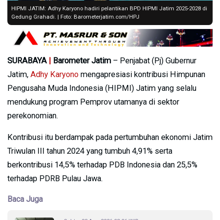
HIPMI JATIM: Adhy Karyono hadiri pelantikan BPD HIPMI Jatim 2025-2028 di
Gedung Grahadi. | Foto: Barometerjatim.com/HPJ
SURABAYA
|
Barometer Jatim
– Penjabat (Pj) Gubernur
Jatim,
Adhy Karyono
mengapresiasi kontribusi Himpunan
Pengusaha Muda Indonesia (HIPMI) Jatim yang selalu
mendukung program Pemprov utamanya di sektor
perekonomian.
Kontribusi itu berdampak pada pertumbuhan ekonomi Jatim
Triwulan III tahun 2024 yang tumbuh 4,91% serta
berkontribusi 14,5% terhadap PDB Indonesia dan 25,5%
terhadap PDRB Pulau Jawa.
Baca Juga