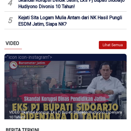
Skandal Korupsi Dindik Jatim, Eks Pj Bupati Sidoarjo
4
Hudiyono Divonis 10 Tahun!
Kejati Sita Logam Mulia Antam dari NK Hasil Pungli
5
ESDM Jatim, Siapa NK?
VIDEO
Lihat Semua
="icon icon-instagram">
VIDEO: Skandal Korupsi, Eks Pj Bupati Sidoarjo Hudiyono Dipenjara
10 Tahun!
BERITA TERKINI