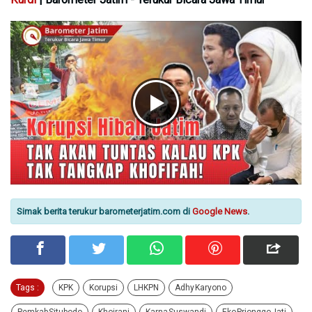
Simak berita terukur barometerjatim.com di
Google News
.
Tags :
KPK
Korupsi
LHKPN
Adhy Karyono