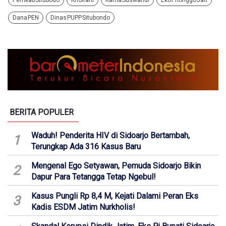
Pemkab Situbodo
Khoirani
Karna Suswandi
Eko Prionggo Jati
Dana PEN
Dinas PUPP Situbondo
BERITA POPULER
Waduh! Penderita HIV di Sidoarjo Bertambah,
1
Terungkap Ada 316 Kasus Baru
Mengenal Ego Setyawan, Pemuda Sidoarjo Bikin
2
Dapur Para Tetangga Tetap Ngebul!
Kasus Pungli Rp 8,4 M, Kejati Dalami Peran Eks
3
Kadis ESDM Jatim Nurkholis!