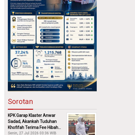
Sorotan
KPK Garap Klaster Anwar
Sadad, Akankah Tuduhan
Khofifah Terima Fee Hibah
30% Diusut?
Senin, 27 Jul 2026 03:36 WIB