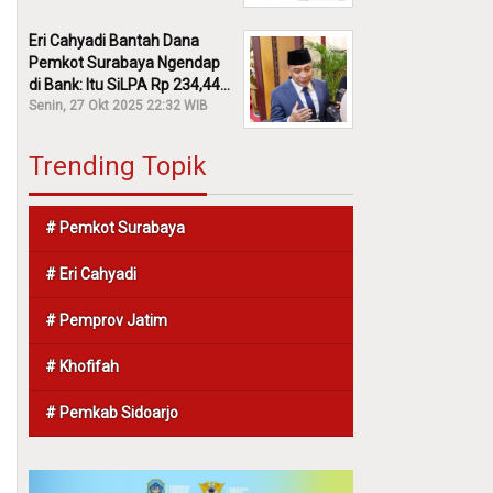
Eri Cahyadi Bantah Dana
Pemkot Surabaya Ngendap
di Bank: Itu SiLPA Rp 234,44
M!
Senin, 27 Okt 2025 22:32 WIB
Trending Topik
# Pemkot Surabaya
# Eri Cahyadi
# Pemprov Jatim
# Khofifah
# Pemkab Sidoarjo