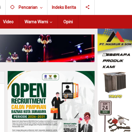
B
Pencarian
Indeks Berita
Video
Warna Warni
Opini