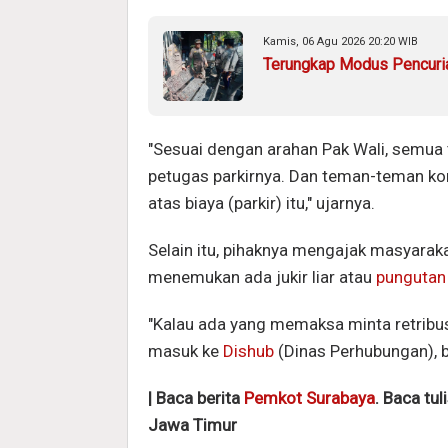
Kamis, 06 Agu 2026 20:20 WIB
Terungkap Modus Pencuria
"Sesuai dengan arahan Pak Wali, semua
petugas parkirnya. Dan teman-teman kon
atas biaya (parkir) itu," ujarnya.
Selain itu, pihaknya mengajak masyarak
menemukan ada jukir liar atau
pungutan l
"Kalau ada yang memaksa minta retribusi
masuk ke
Dishub
(Dinas Perhubungan), b
| Baca berita
Pemkot Surabaya
. Baca tul
Jawa Timur