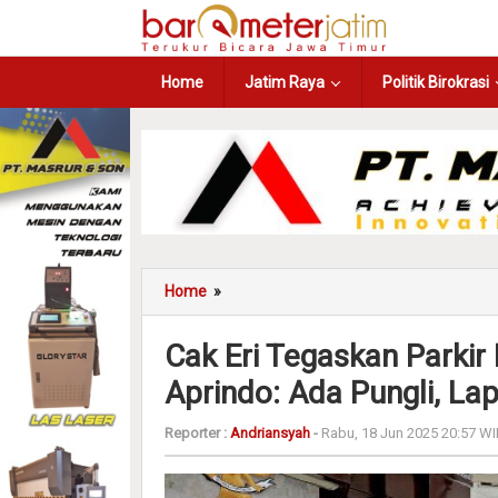
Home
Jatim Raya
Politik Birokrasi
Home
»
Cak Eri Tegaskan Parkir 
Aprindo: Ada Pungli, La
Reporter :
Andriansyah
-
Rabu, 18 Jun 2025 20:57 WI