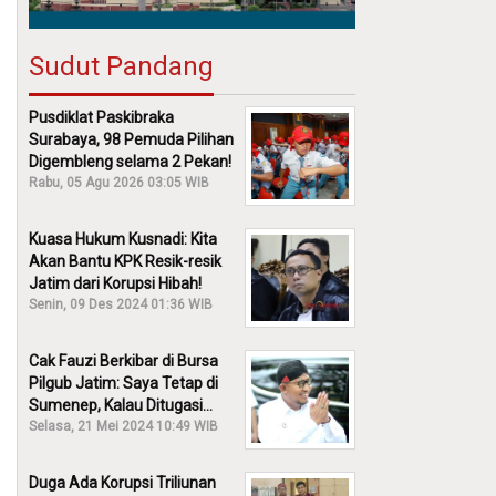
Sudut Pandang
Pusdiklat Paskibraka
Surabaya, 98 Pemuda Pilihan
Digembleng selama 2 Pekan!
Rabu, 05 Agu 2026 03:05 WIB
Kuasa Hukum Kusnadi: Kita
Akan Bantu KPK Resik-resik
Jatim dari Korupsi Hibah!
Senin, 09 Des 2024 01:36 WIB
Cak Fauzi Berkibar di Bursa
Pilgub Jatim: Saya Tetap di
Sumenep, Kalau Ditugasi
Partai Lain Cerita!
Selasa, 21 Mei 2024 10:49 WIB
Duga Ada Korupsi Triliunan