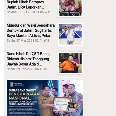
Rupiah Hibah Pemprov
Jatim, LIRA Laporkan
Khofifah ke KPK: Dia Harus
Selasa, 11 Jul 2023 01:05 WIB
Bertanggung Jawab!
Mundur dari Wakil Bendahara
Demokrat Jatim, Sugiharto:
Saya Mantan Aktivis, Peka
Sekali Kalau Ada yang
Senin, 27 Mar 2023 02:41 WIB
Overlap!
Dana Hibah Rp 7,8 T Bocor,
Ridwan Hisjam: Tanggung
Jawab Besar Ada di
Pemprov, Bukan DPRD Jatim!
Senin, 09 Jan 2023 04:41 WIB