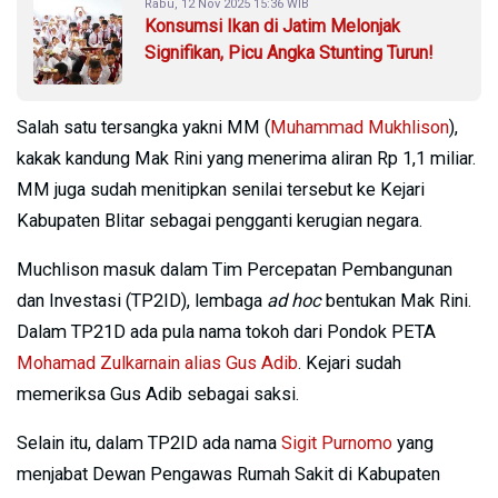
Rabu, 12 Nov 2025 15:36 WIB
Konsumsi Ikan di Jatim Melonjak
Signifikan, Picu Angka Stunting Turun!
Salah satu tersangka yakni MM (
Muhammad Mukhlison
),
kakak kandung Mak Rini yang menerima aliran Rp 1,1 miliar.
MM juga sudah menitipkan senilai tersebut ke Kejari
Kabupaten Blitar sebagai pengganti kerugian negara.
Muchlison masuk dalam Tim Percepatan Pembangunan
dan Investasi (TP2ID), lembaga
ad hoc
bentukan Mak Rini.
Dalam TP21D ada pula nama tokoh dari Pondok PETA
Mohamad Zulkarnain alias Gus Adib
. Kejari sudah
memeriksa Gus Adib sebagai saksi.
Selain itu, dalam TP2ID ada nama
Sigit Purnomo
yang
menjabat Dewan Pengawas Rumah Sakit di Kabupaten