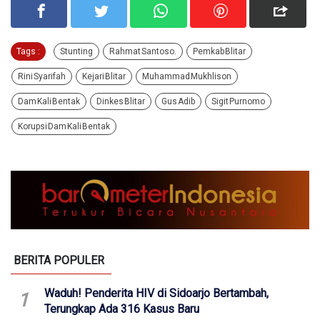
Tags :
Stunting
Rahmat Santoso.
Pemkab Blitar
Rini Syarifah
Kejari Blitar
Muhammad Mukhlison
Dam Kali Bentak
Dinkes Blitar
Gus Adib
Sigit Purnomo
Korupsi Dam Kali Bentak
BERITA POPULER
Waduh! Penderita HIV di Sidoarjo Bertambah,
1
Terungkap Ada 316 Kasus Baru