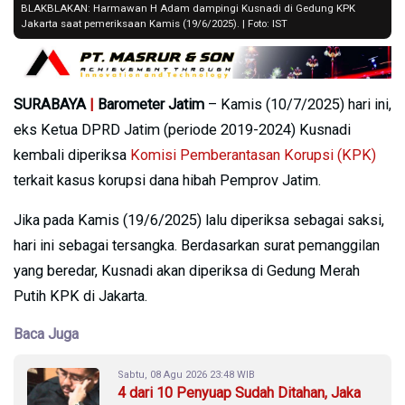
BLAKBLAKAN: Harmawan H Adam dampingi Kusnadi di Gedung KPK
Jakarta saat pemeriksaan Kamis (19/6/2025). | Foto: IST
SURABAYA
|
Barometer Jatim
– Kamis (10/7/2025) hari ini,
eks Ketua DPRD Jatim (periode 2019-2024) Kusnadi
kembali diperiksa
Komisi Pemberantasan Korupsi (KPK)
terkait kasus korupsi dana hibah Pemprov Jatim.
Jika pada Kamis (19/6/2025) lalu diperiksa sebagai saksi,
hari ini sebagai tersangka. Berdasarkan surat pemanggilan
yang beredar, Kusnadi akan diperiksa di Gedung Merah
Putih KPK di Jakarta.
Baca Juga
Sabtu, 08 Agu 2026 23:48 WIB
4 dari 10 Penyuap Sudah Ditahan, Jaka