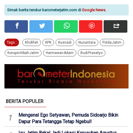
Simak berita terukur barometerjatim.com di
Google News
.
Tags :
Khofifah
KPK
Kusnadi
Nusantara
Polda Jatim
Korupsi Hibah Jatim
Harmawan Adam
Budi Prasetyo
BERITA POPULER
Mengenal Ego Setyawan, Pemuda Sidoarjo Bikin
1
Dapur Para Tetangga Tetap Ngebul!
Isu Jatim Bakal Jadi Lokasi Kerusuhan Agustus,