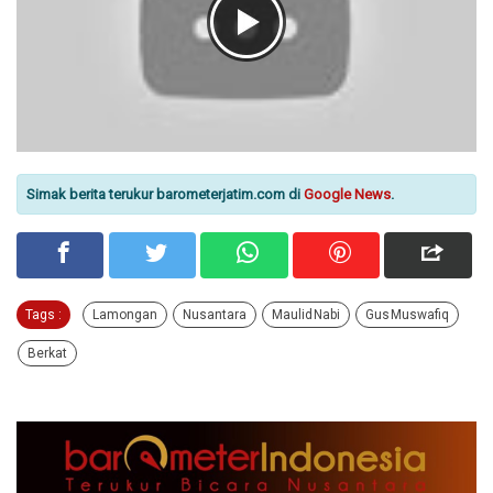
Simak berita terukur barometerjatim.com di
Google News
.
Tags :
Lamongan
Nusantara
Maulid Nabi
Gus Muswafiq
Berkat