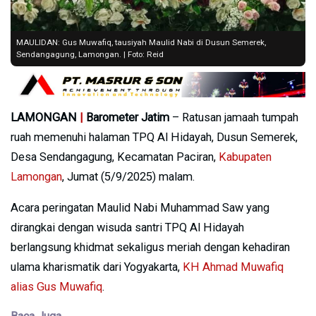
MAULIDAN: Gus Muwafiq, tausiyah Maulid Nabi di Dusun Semerek,
Sendangagung, Lamongan. | Foto: Reid
LAMONGAN
|
Barometer Jatim
– Ratusan jamaah tumpah
ruah memenuhi halaman TPQ Al Hidayah, Dusun Semerek,
Desa Sendangagung, Kecamatan Paciran,
Kabupaten
Lamongan
, Jumat (5/9/2025) malam.
Acara peringatan Maulid Nabi Muhammad Saw yang
dirangkai dengan wisuda santri TPQ Al Hidayah
berlangsung khidmat sekaligus meriah dengan kehadiran
ulama kharismatik dari Yogyakarta,
KH Ahmad Muwafiq
alias Gus Muwafiq
.