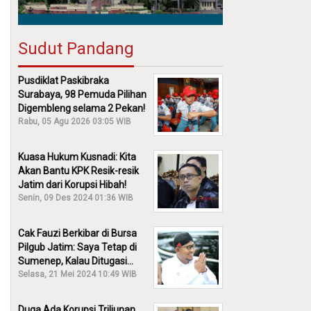
Sudut Pandang
Pusdiklat Paskibraka
Surabaya, 98 Pemuda Pilihan
Digembleng selama 2 Pekan!
Rabu, 05 Agu 2026 03:05 WIB
Kuasa Hukum Kusnadi: Kita
Akan Bantu KPK Resik-resik
Jatim dari Korupsi Hibah!
Senin, 09 Des 2024 01:36 WIB
Cak Fauzi Berkibar di Bursa
Pilgub Jatim: Saya Tetap di
Sumenep, Kalau Ditugasi
Partai Lain Cerita!
Selasa, 21 Mei 2024 10:49 WIB
Duga Ada Korupsi Triliunan