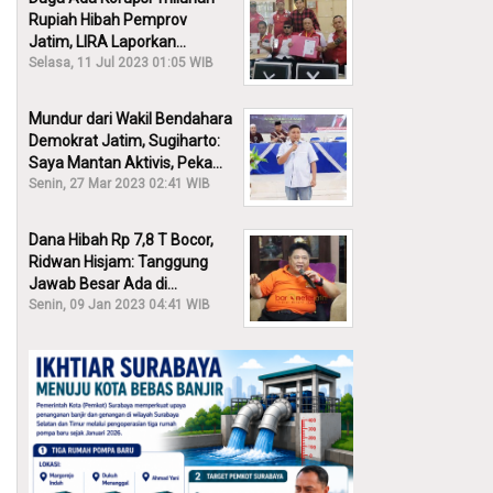
Rupiah Hibah Pemprov
Jatim, LIRA Laporkan
Khofifah ke KPK: Dia Harus
Selasa, 11 Jul 2023 01:05 WIB
Bertanggung Jawab!
Mundur dari Wakil Bendahara
Demokrat Jatim, Sugiharto:
Saya Mantan Aktivis, Peka
Sekali Kalau Ada yang
Senin, 27 Mar 2023 02:41 WIB
Overlap!
Dana Hibah Rp 7,8 T Bocor,
Ridwan Hisjam: Tanggung
Jawab Besar Ada di
Pemprov, Bukan DPRD Jatim!
Senin, 09 Jan 2023 04:41 WIB