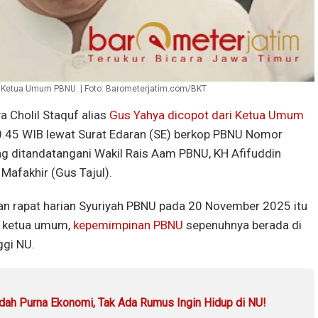
i Ketua Umum PBNU. | Foto: Barometerjatim.com/BKT
 Cholil Staquf alias
Gus Yahya dicopot dari Ketua Umum
.45 WIB lewat Surat Edaran (SE) berkop PBNU Nomor
 ditandatangani Wakil Rais Aam PBNU, KH Afifuddin
 Mafakhir (Gus Tajul).
an rapat harian Syuriyah PBNU pada 20 November 2025 itu
n ketua umum,
kepemimpinan PBNU
sepenuhnya berada di
ggi NU.
dah Purna Ekonomi, Tak Ada Rumus Ingin Hidup di NU!