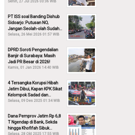
30% Diusut?
Senin, 27 Jul 2026 03:36 WIB
PT ISS soal Banding Dishub
Sidoarjo: Putusan NO,
Jangan Seolah-olah Sudah
Menang!
Selasa, 26 Mei 2026 01:57 WIB
DPRD Soroti Pengendalian
Banjir di Surabaya: Masih
Jadi PR Besar di 2026!
Kamis, 01 Jan 2026 14:40 WIB
4 Tersangka Korupsi Hibah
Jatim Dibui, Kapan KPK Sikat
Kelompok Sadad dan
Iskandar?
Selasa, 09 Des 2025 01:34 WIB
Dana Pemprov Jatim Rp 6,8
T Ngendap di Bank, Sekda
hingga Khofifah Sibuk
Membantah!
Selasa, 28 Okt 2025 17:55 WIB