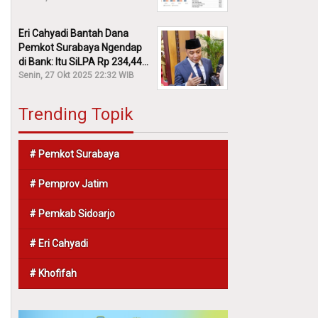
Eri Cahyadi Bantah Dana
Pemkot Surabaya Ngendap
di Bank: Itu SiLPA Rp 234,44
M!
Senin, 27 Okt 2025 22:32 WIB
Trending Topik
# Pemkot Surabaya
# Pemprov Jatim
# Pemkab Sidoarjo
# Eri Cahyadi
# Khofifah