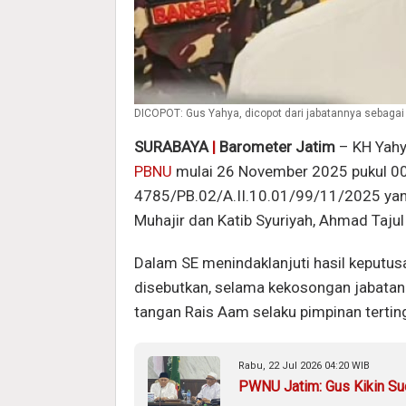
DICOPOT: Gus Yahya, dicopot dari jabatannya sebaga
SURABAYA
|
Barometer Jatim
– KH Yahya
PBNU
mulai 26 November 2025 pukul 00
4785/PB.02/A.II.10.01/99/11/2025 yang
Muhajir dan Katib Syuriyah, Ahmad Tajul
Dalam SE menindaklanjuti hasil keputus
disebutkan, selama kekosongan jabata
tangan Rais Aam selaku pimpinan tertin
Rabu, 22 Jul 2026 04:20 WIB
PWNU Jatim: Gus Kikin Su