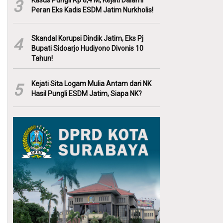
Kasus Pungli Rp 8,4 M, Kejati Dalami
3
Peran Eks Kadis ESDM Jatim Nurkholis!
Skandal Korupsi Dindik Jatim, Eks Pj
4
Bupati Sidoarjo Hudiyono Divonis 10
Tahun!
Kejati Sita Logam Mulia Antam dari NK
5
Hasil Pungli ESDM Jatim, Siapa NK?