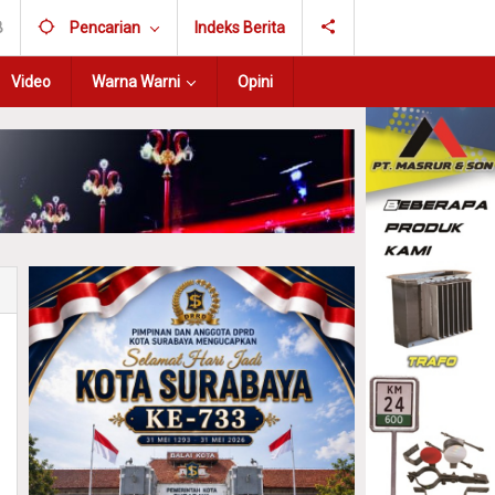
B
Pencarian
Indeks Berita
Video
Warna Warni
Opini