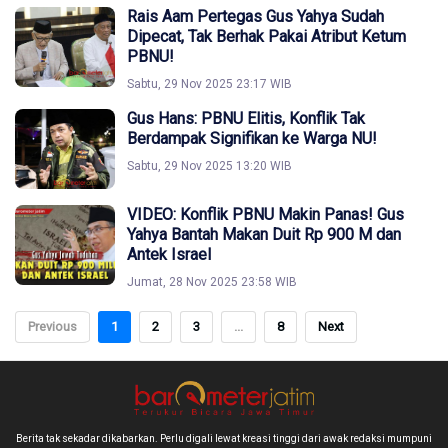
Rais Aam Pertegas Gus Yahya Sudah
Dipecat, Tak Berhak Pakai Atribut Ketum
PBNU!
Sabtu, 29 Nov 2025 23:17 WIB
Gus Hans: PBNU Elitis, Konflik Tak
Berdampak Signifikan ke Warga NU!
Sabtu, 29 Nov 2025 13:20 WIB
VIDEO: Konflik PBNU Makin Panas! Gus
Yahya Bantah Makan Duit Rp 900 M dan
Antek Israel
Jumat, 28 Nov 2025 23:58 WIB
Previous
1
2
3
...
8
Next
Berita tak sekadar dikabarkan. Perlu digali lewat kreasi tinggi dari awak redaksi mumpuni