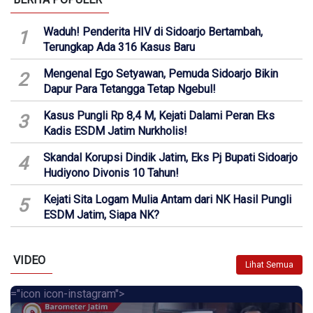
Waduh! Penderita HIV di Sidoarjo Bertambah,
1
Terungkap Ada 316 Kasus Baru
Mengenal Ego Setyawan, Pemuda Sidoarjo Bikin
2
Dapur Para Tetangga Tetap Ngebul!
Kasus Pungli Rp 8,4 M, Kejati Dalami Peran Eks
3
Kadis ESDM Jatim Nurkholis!
Skandal Korupsi Dindik Jatim, Eks Pj Bupati Sidoarjo
4
Hudiyono Divonis 10 Tahun!
Kejati Sita Logam Mulia Antam dari NK Hasil Pungli
5
ESDM Jatim, Siapa NK?
VIDEO
Lihat Semua
="icon icon-instagram">