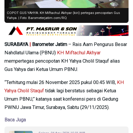
COPOT GUS YAHYA: KH Miftachul Akhyar (kiri) pertegas pencopotan Gus
Yahya. | Foto: Barometerjatim.com/RQ
SURABAYA
|
Barometer Jatim
– Rais Aam Pengurus Besar
Nahdlatul Ulama (PBNU)
KH Miftachul Akhyar
mempertegas pencopotan KH Yahya Cholil Staquf alias
Gus Yahya dari Ketua Umum PBNU.
“Terhitung mulai 26 November 2025 pukul 00.45 WIB,
KH
Yahya Cholil Staquf
tidak lagi berstatus sebagai Ketua
Umum PBNU,” katanya saat konferensi pers di Gedung
PWNU Jawa Timur, Surabaya, Sabtu (29/11/2025).
Baca Juga