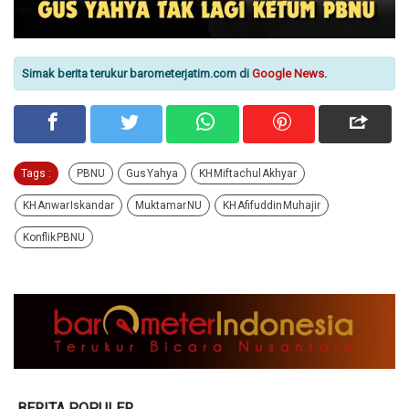
Simak berita terukur barometerjatim.com di
Google News
.
Tags :
PBNU
Gus Yahya
KH Miftachul Akhyar
KH Anwar Iskandar
Muktamar NU
KH Afifuddin Muhajir
Konflik PBNU
BERITA POPULER