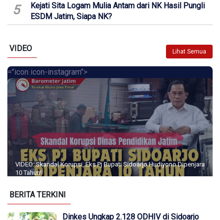
Kejati Sita Logam Mulia Antam dari NK Hasil Pungli
5
ESDM Jatim, Siapa NK?
VIDEO
Lihat Semua
="icon icon-instagram">
VIDEO: Skandal Korupsi, Eks Pj Bupati Sidoarjo Hudiyono Dipenjara
10 Tahun!
BERITA TERKINI
Dinkes Ungkap 2.128 ODHIV di Sidoarjo