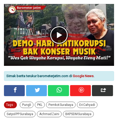
Simak berita terukur barometerjatim.com di
Google News
.
Tags :
Pungli
PKL
Pemkot Surabaya
Eri Cahyadi
Satpol PP Surabaya
Achmad Zaini
BKPSDM Surabaya