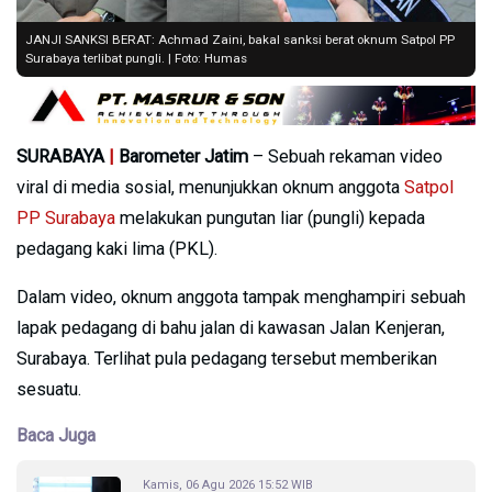
JANJI SANKSI BERAT: Achmad Zaini, bakal sanksi berat oknum Satpol PP
Surabaya terlibat pungli. | Foto: Humas
SURABAYA
|
Barometer Jatim
– Sebuah rekaman video
viral di media sosial, menunjukkan oknum anggota
Satpol
PP Surabaya
melakukan pungutan liar (pungli) kepada
pedagang kaki lima (PKL).
Dalam video, oknum anggota tampak menghampiri sebuah
lapak pedagang di bahu jalan di kawasan Jalan Kenjeran,
Surabaya. Terlihat pula pedagang tersebut memberikan
sesuatu.
Baca Juga
Kamis, 06 Agu 2026 15:52 WIB