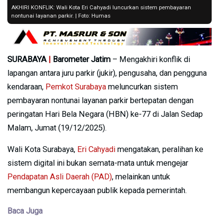
AKHIRI KONFLIK: Wali Kota Eri Cahyadi luncurkan sistem pembayaran
nontunai layanan parkir. | Foto: Humas
SURABAYA
|
Barometer Jatim
– Mengakhiri konflik di
lapangan antara juru parkir (jukir), pengusaha, dan pengguna
kendaraan,
Pemkot Surabaya
meluncurkan sistem
pembayaran nontunai layanan parkir bertepatan dengan
peringatan Hari Bela Negara (HBN) ke-77 di Jalan Sedap
Malam, Jumat (19/12/2025).
Wali Kota Surabaya,
Eri Cahyadi
mengatakan, peralihan ke
sistem digital ini bukan semata-mata untuk mengejar
Pendapatan Asli Daerah (PAD)
, melainkan untuk
membangun kepercayaan publik kepada pemerintah.
Baca Juga