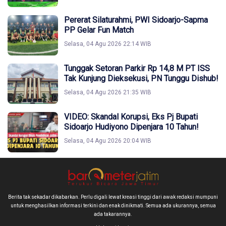
Pererat Silaturahmi, PWI Sidoarjo-Sapma
PP Gelar Fun Match
Selasa, 04 Agu 2026 22:14 WIB
Tunggak Setoran Parkir Rp 14,8 M PT ISS
Tak Kunjung Dieksekusi, PN Tunggu Dishub!
Selasa, 04 Agu 2026 21:35 WIB
VIDEO: Skandal Korupsi, Eks Pj Bupati
Sidoarjo Hudiyono Dipenjara 10 Tahun!
Selasa, 04 Agu 2026 20:04 WIB
Berita tak sekadar dikabarkan. Perlu digali lewat kreasi tinggi dari awak redaksi mumpuni
untuk menghasilkan informasi terkini dan enak dinikmati. Semua ada ukurannya, semua
ada takarannya.