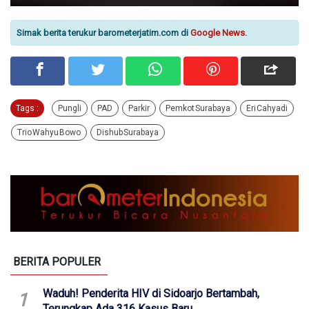
Simak berita terukur barometerjatim.com di
Google News
.
Tags :
Pungli
PAD
Parkir
Pemkot Surabaya
Eri Cahyadi
Trio Wahyu Bowo
Dishub Surabaya
BERITA POPULER
Waduh! Penderita HIV di Sidoarjo Bertambah,
1
Terungkap Ada 316 Kasus Baru