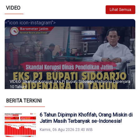
VIDEO
Lihat Semua
="icon icon-instagram">
VIDEO: Skandal Korupsi, Eks Pj Bupati Sidoarjo Hudiyono Dipenjara
10 Tahun!
BERITA TERKINI
6 Tahun Dipimpin Khofifah, Orang Miskin di
Jatim Masih Terbanyak se-Indonesia!
Kamis, 06 Agu 2026 23:40 WIB