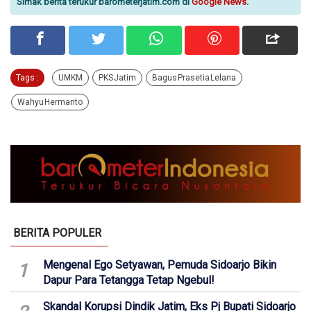
Simak berita terukur barometerjatim.com di
Google News
.
Tags :
UMKM
PKS Jatim
Bagus Prasetia Lelana
Wahyu Hermanto
BERITA POPULER
Mengenal Ego Setyawan, Pemuda Sidoarjo Bikin
1
Dapur Para Tetangga Tetap Ngebul!
Skandal Korupsi Dindik Jatim, Eks Pj Bupati Sidoarjo