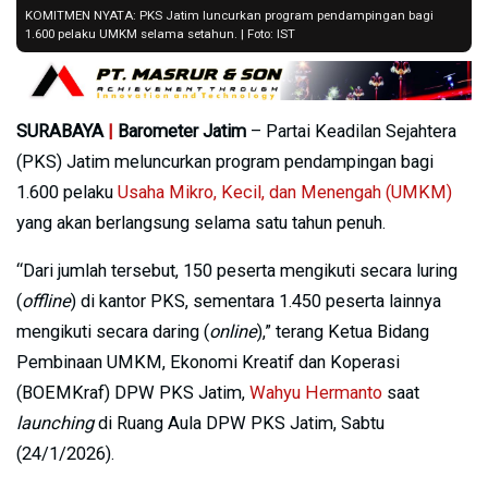
KOMITMEN NYATA: PKS Jatim luncurkan program pendampingan bagi
1.600 pelaku UMKM selama setahun. | Foto: IST
SURABAYA
|
Barometer Jatim
– Partai Keadilan Sejahtera
(PKS) Jatim meluncurkan program pendampingan bagi
1.600 pelaku
Usaha Mikro, Kecil, dan Menengah (UMKM)
yang akan berlangsung selama satu tahun penuh.
“Dari jumlah tersebut, 150 peserta mengikuti secara luring
(
offline
) di kantor PKS, sementara 1.450 peserta lainnya
mengikuti secara daring (
online
),” terang Ketua Bidang
Pembinaan UMKM, Ekonomi Kreatif dan Koperasi
(BOEMKraf) DPW PKS Jatim,
Wahyu Hermanto
saat
launching
di Ruang Aula DPW PKS Jatim, Sabtu
(24/1/2026).