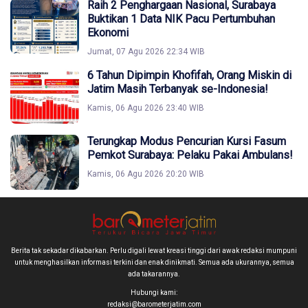
Raih 2 Penghargaan Nasional, Surabaya
Buktikan 1 Data NIK Pacu Pertumbuhan
Ekonomi
Jumat, 07 Agu 2026 22:34 WIB
6 Tahun Dipimpin Khofifah, Orang Miskin di
Jatim Masih Terbanyak se-Indonesia!
Kamis, 06 Agu 2026 23:40 WIB
Terungkap Modus Pencurian Kursi Fasum
Pemkot Surabaya: Pelaku Pakai Ambulans!
Kamis, 06 Agu 2026 20:20 WIB
Berita tak sekadar dikabarkan. Perlu digali lewat kreasi tinggi dari awak redaksi mumpuni
untuk menghasilkan informasi terkini dan enak dinikmati. Semua ada ukurannya, semua
ada takarannya.
Hubungi kami:
redaksi@barometerjatim.com