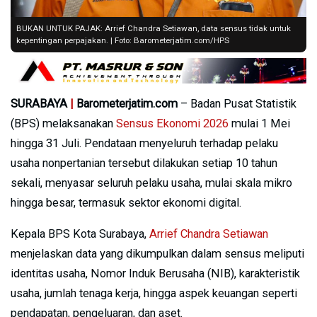
BUKAN UNTUK PAJAK: Arrief Chandra Setiawan, data sensus tidak untuk
kepentingan perpajakan. | Foto: Barometerjatim.com/HPS
SURABAYA
|
Barometerjatim.com
– Badan Pusat Statistik
(BPS) melaksanakan
Sensus Ekonomi 2026
mulai 1 Mei
hingga 31 Juli. Pendataan menyeluruh terhadap pelaku
usaha nonpertanian tersebut dilakukan setiap 10 tahun
sekali, menyasar seluruh pelaku usaha, mulai skala mikro
hingga besar, termasuk sektor ekonomi digital.
Kepala BPS Kota Surabaya,
Arrief Chandra Setiawan
menjelaskan data yang dikumpulkan dalam sensus meliputi
identitas usaha, Nomor Induk Berusaha (NIB), karakteristik
usaha, jumlah tenaga kerja, hingga aspek keuangan seperti
pendapatan, pengeluaran, dan aset.