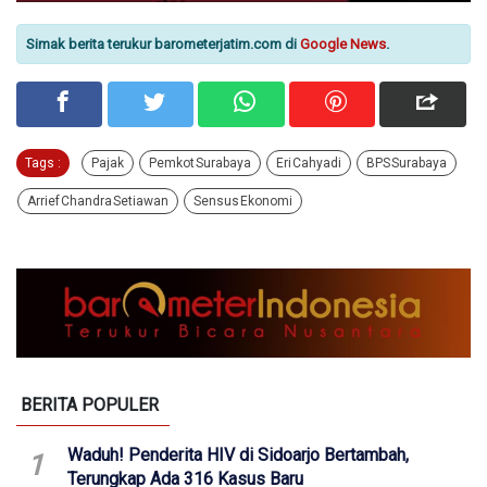
Simak berita terukur barometerjatim.com di
Google News
.
Tags :
Pajak
Pemkot Surabaya
Eri Cahyadi
BPS Surabaya
Arrief Chandra Setiawan
Sensus Ekonomi
BERITA POPULER
Waduh! Penderita HIV di Sidoarjo Bertambah,
1
Terungkap Ada 316 Kasus Baru