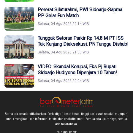
Pererat Silaturahmi, PWI Sidoarjo-Sapma
PP Gelar Fun Match
Selasa, 04 Agu 2026 22:14 WIB
Tunggak Setoran Parkir Rp 14,8 M PT ISS
Tak Kunjung Dieksekusi, PN Tunggu Dishub!
Selasa, 04 Agu 2026 21:35 WIB
VIDEO: Skandal Korupsi, Eks Pj Bupati
Sidoarjo Hudiyono Dipenjara 10 Tahun!
Selasa, 04 Agu 2026 20:04 WIB
Berita tak sekadar dikabarkan. Perlu digali lewat kreasi tinggi dari awak redaksi mumpuni
untuk menghasilkan informasi terkini dan enak dinikmati. Semua ada ukurannya, semua
ada takarannya.
Hubungi kami: