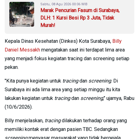
Sabtu, 08 Agu 2026 00:06 WIB
Marak Pencurian Fasum di Surabaya,
DLH: 1 Kursi Besi Rp 3 Juta, Tidak
Murah!
Kepala Dinas Kesehatan (Dinkes) Kota Surabaya,
Billy
Daniel Messakh
mengatakan saat ini terdapat lima area
yang menjadi fokus kegiatan tracing dan screening setiap
pekan.
"Kita punya kegiatan untuk
tracing
dan
screening
. Di
Surabaya ini ada lima area yang setiap minggu itu kita
lakukan kegiatan untuk
tracing
dan
screening
," ujarnya, Rabu
(10/6/2026).
Billy menjelaskan,
tracing
dilakukan terhadap orang yang
memiliki kontak erat dengan pasien TBC. Sedangkan
screening
menyasar masyarakat yang tidak bergejala