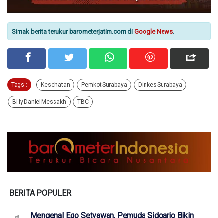
Simak berita terukur barometerjatim.com di
Google News
.
Tags :
Kesehatan
Pemkot Surabaya
Dinkes Surabaya
Billy Daniel Messakh
TBC
BERITA POPULER
Mengenal Ego Setyawan, Pemuda Sidoarjo Bikin