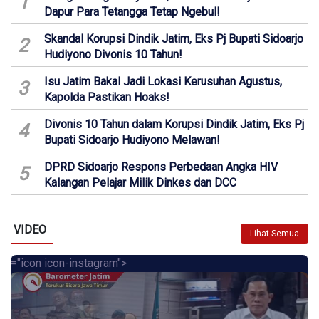
1
Dapur Para Tetangga Tetap Ngebul!
Skandal Korupsi Dindik Jatim, Eks Pj Bupati Sidoarjo
2
Hudiyono Divonis 10 Tahun!
Isu Jatim Bakal Jadi Lokasi Kerusuhan Agustus,
3
Kapolda Pastikan Hoaks!
Divonis 10 Tahun dalam Korupsi Dindik Jatim, Eks Pj
4
Bupati Sidoarjo Hudiyono Melawan!
DPRD Sidoarjo Respons Perbedaan Angka HIV
5
Kalangan Pelajar Milik Dinkes dan DCC
VIDEO
Lihat Semua
="icon icon-instagram">