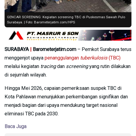
GENCAR SCREENING: Kegiatan screening TBC di Puskesmas Sawah Pulo
Surabaya. | Foto: Barometerjatim.com/HPS
SURABAYA
|
Barometerjatim.com
– Pemkot Surabaya terus
menggenjot upaya
penanggulangan
tuberkulosis
(TBC)
melalui kegiatan
tracing
dan
screening
yang rutin dilakukan
di sejumlah wilayah.
Hingga Mei 2026, capaian pemeriksaan suspek TBC di
Kota Pahlawan menunjukkan perkembangan signifikan dan
menjadi bagian dari upaya mendukung target nasional
eliminasi TBC pada 2030.
Baca Juga