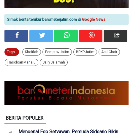
Simak berita terukur barometerjatim.com di
Google News
.
Tags :
Khofifah
Pemprov Jatim
BPKP Jatim
Abul Chair
Hasoloan Manalu
Sally Salamah
BERITA POPULER
Mengenal Ego Setyawan, Pemuda Sidoarjo Bikin