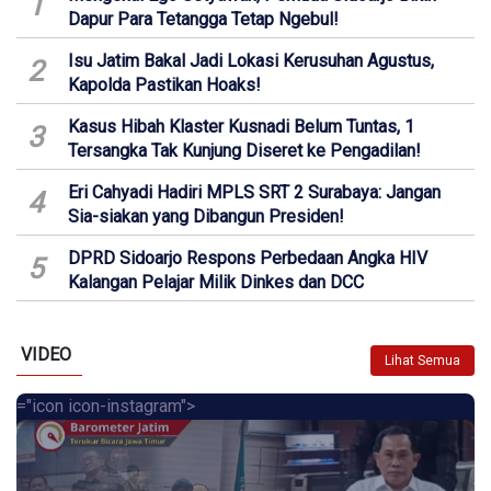
1
Dapur Para Tetangga Tetap Ngebul!
Isu Jatim Bakal Jadi Lokasi Kerusuhan Agustus,
2
Kapolda Pastikan Hoaks!
Kasus Hibah Klaster Kusnadi Belum Tuntas, 1
3
Tersangka Tak Kunjung Diseret ke Pengadilan!
Eri Cahyadi Hadiri MPLS SRT 2 Surabaya: Jangan
4
Sia-siakan yang Dibangun Presiden!
DPRD Sidoarjo Respons Perbedaan Angka HIV
5
Kalangan Pelajar Milik Dinkes dan DCC
VIDEO
Lihat Semua
="icon icon-instagram">