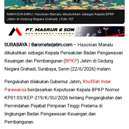
NAKHODA BARU: Hasoloan Manalu dikukuhkan sebagai Kepala BPKP
Jatim di Gedung Negara Grahadi. | Foto: IST
SURABAYA
|
Barometerjatim.com
– Hasoloan Manalu
dikukuhkan sebagai Kepala Perwakilan Badan Pengawasan
Keuangan dan Pembangunan (
BPKP
) Jatim di Gedung
Negara Grahadi, Surabaya, Senin (22/6/2026) malam.
Pengukuhan dilakukan Gubernur Jatim,
Khofifah Indar
Parawansa
berdasarkan Keputusan Kepala BPKP Nomor
KP.01.03/KEP-219/K/SU/2026 tentang Pengangkatan dan
Pemindahan Pejabat Pimpinan Tinggi Pratama di
lingkungan Badan Pengawasan Keuangan dan
Pembangunan.