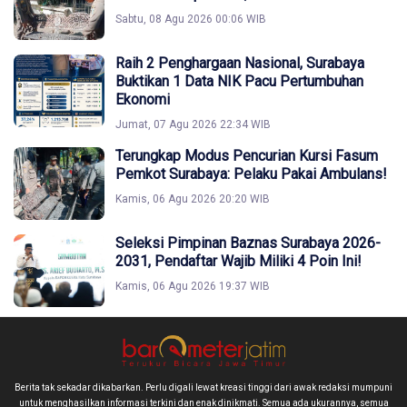
Sabtu, 08 Agu 2026 00:06 WIB
Raih 2 Penghargaan Nasional, Surabaya
Buktikan 1 Data NIK Pacu Pertumbuhan
Ekonomi
Jumat, 07 Agu 2026 22:34 WIB
Terungkap Modus Pencurian Kursi Fasum
Pemkot Surabaya: Pelaku Pakai Ambulans!
Kamis, 06 Agu 2026 20:20 WIB
Seleksi Pimpinan Baznas Surabaya 2026-
2031, Pendaftar Wajib Miliki 4 Poin Ini!
Kamis, 06 Agu 2026 19:37 WIB
Berita tak sekadar dikabarkan. Perlu digali lewat kreasi tinggi dari awak redaksi mumpuni
untuk menghasilkan informasi terkini dan enak dinikmati. Semua ada ukurannya, semua