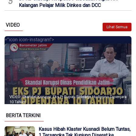
5
Kalangan Pelajar Milik Dinkes dan DCC
VIDEO
Lihat Semua
="icon icon-instagram">
VIDEO: Skandal Korupsi, Eks Pj Bupati Sidoarjo Hudiyono Dipenjara
10 Tahun!
BERITA TERKINI
Kasus Hibah Klaster Kusnadi Belum Tuntas,
1 Tersangka Tak Kunjung Diseret ke