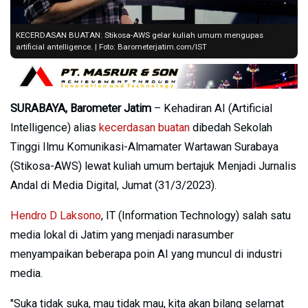
KECERDASAN BUATAN: Stikosa-AWS gelar kuliah umum mengupas
artificial antelligence. | Foto: Barometerjatim.com/IST
SURABAYA, Barometer Jatim
– Kehadiran AI (Artificial
Intelligence) alias
kecerdasan buatan
dibedah Sekolah
Tinggi Ilmu Komunikasi-Almamater Wartawan Surabaya
(Stikosa-AWS) lewat kuliah umum bertajuk Menjadi Jurnalis
Andal di Media Digital, Jumat (31/3/2023).
Hendro D Laksono
, IT (Information Technology) salah satu
media lokal di Jatim yang menjadi narasumber
menyampaikan beberapa poin AI yang muncul di industri
media.
"Suka tidak suka, mau tidak mau, kita akan bilang selamat