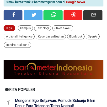
Simak berita terukur barometerjatim.com di
Google News
.
Tags :
Kampus
Teknologi
Stikosa-AWS
Artificial Intelligence
Kecerdasan Buatan
Elon Musk
OpenAI
Hendro D Laksono
BERITA POPULER
Mengenal Ego Setyawan, Pemuda Sidoarjo Bikin
1
Dapur Para Tetangga Tetap Ngebul!