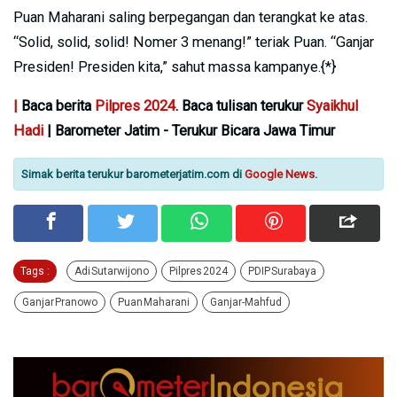
Puan Maharani saling berpegangan dan terangkat ke atas.
“Solid, solid, solid! Nomer 3 menang!” teriak Puan. “Ganjar
Presiden! Presiden kita,” sahut massa kampanye.{*}
|
Baca berita
Pilpres 2024
. Baca tulisan terukur
Syaikhul
Hadi
| Barometer Jatim - Terukur Bicara Jawa Timur
Simak berita terukur barometerjatim.com di
Google News
.
Tags :
Adi Sutarwijono
Pilpres 2024
PDIP Surabaya
Ganjar Pranowo
Puan Maharani
Ganjar-Mahfud