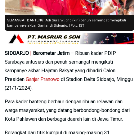
SEMANGAT BANTENG: Adi Surarwijono (kiri) penuh semangat mengikuti
kampannye akbar Ganjar di Sidoarjo. | Foto: IST
SIDOARJO
|
Barometer Jatim
– Ribuan kader PDIP
Surabaya antusias dan penuh semangat mengikuti
kampanye akbar Hajatan Rakyat yang dihadiri Calon
Presiden
Ganjar Pranowo
di Stadion Delta Sidoarjo, Minggu
(21/1/2024).
Para kader banteng berbaur dengan ribuan relawan dan
warga masyarakat, yang datang berbondong-bondong dari
Kota Pahlawan dan berbagai daerah lain di Jawa Timur.
Berangkat dari titik kumpul di masing-masing 31