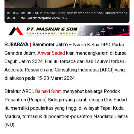
BURSA CAGUB JATIM: Baihaki Siratj saat memaparkan hasil survei terbaru
ARCI. | Foto: Barometerjatim.com/ROY
SURABAYA
|
Barometer Jatim
– Nama Ketua DPD Partai
Gerindra Jatim,
Anwar Sadad
kian mencengkeram di bursa
Cagub Jatim 2024. Hal itu terbaca dari hasil survei terbaru
Accurate Research and Consulting Indonesia (ARCI) yang
dilakukan pada 15-23 Maret 2024.
Direktur ARCI,
Baihaki Siratj
menyebut keluarga Pondok
Pesantren (Ponpes) Sidogiri yang akrab disapa Gus Sadad
itu memiliki popularitas yang tinggi di wilayah Tapal Kuda,
Madura, termasuk di pesantren-pesantren Nahdlatul Ulama
(NU).