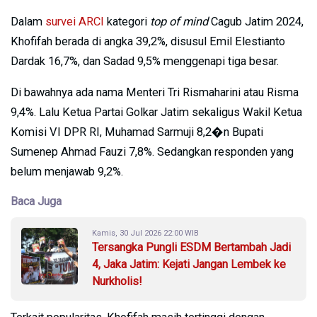
Dalam
survei ARCI
kategori
top of mind
Cagub Jatim 2024,
Khofifah berada di angka 39,2%, disusul Emil Elestianto
Dardak 16,7%, dan Sadad 9,5% menggenapi tiga besar.
Di bawahnya ada nama Menteri Tri Rismaharini atau Risma
9,4%. Lalu Ketua Partai Golkar Jatim sekaligus Wakil Ketua
Komisi VI DPR RI, Muhamad Sarmuji 8,2�n Bupati
Sumenep Ahmad Fauzi 7,8%. Sedangkan responden yang
belum menjawab 9,2%.
Baca Juga
Kamis, 30 Jul 2026 22:00 WIB
Tersangka Pungli ESDM Bertambah Jadi
4, Jaka Jatim: Kejati Jangan Lembek ke
Nurkholis!