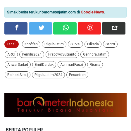
Simak berita terukur barometerjatim.com di
Google News
.
Tags :
Khofifah
Pilgub Jatim
Survei
Pilkada
Santri
ARCI
Pemilu 2024
Prabowo Subianto
Gerindra Jatim
Anwar Sadad
Emil Dardak
Achmad Fauzi
Risma
Baihaki Siratj
Pilgub Jatim 2024
Pesantren
BERITA POPULER