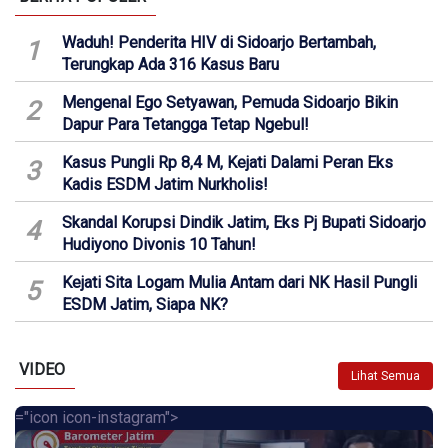
Waduh! Penderita HIV di Sidoarjo Bertambah,
1
Terungkap Ada 316 Kasus Baru
Mengenal Ego Setyawan, Pemuda Sidoarjo Bikin
2
Dapur Para Tetangga Tetap Ngebul!
Kasus Pungli Rp 8,4 M, Kejati Dalami Peran Eks
3
Kadis ESDM Jatim Nurkholis!
Skandal Korupsi Dindik Jatim, Eks Pj Bupati Sidoarjo
4
Hudiyono Divonis 10 Tahun!
Kejati Sita Logam Mulia Antam dari NK Hasil Pungli
5
ESDM Jatim, Siapa NK?
VIDEO
Lihat Semua
="icon icon-instagram">