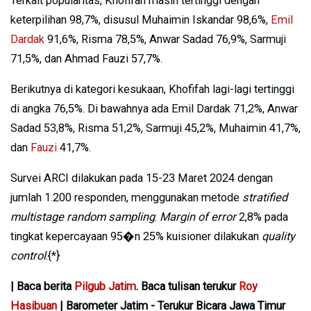
Terkait popularitas, Khofifah masih tertinggi dengan
keterpilihan 98,7%, disusul Muhaimin Iskandar 98,6%,
Emil
Dardak
91,6%, Risma 78,5%, Anwar Sadad 76,9%, Sarmuji
71,5%, dan Ahmad Fauzi 57,7%.
Berikutnya di kategori kesukaan, Khofifah lagi-lagi tertinggi
di angka 76,5%. Di bawahnya ada Emil Dardak 71,2%, Anwar
Sadad 53,8%, Risma 51,2%, Sarmuji 45,2%, Muhaimin 41,7%,
dan
Fauzi
41,7%.
Survei ARCI dilakukan pada 15-23 Maret 2024 dengan
jumlah 1.200 responden, menggunakan metode
stratified
multistage random sampling
.
Margin of error
2,8% pada
tingkat kepercayaan 95�n 25% kuisioner dilakukan
quality
control
.{*}
| Baca berita
Pilgub Jatim
. Baca tulisan terukur
Roy
Hasibuan
| Barometer Jatim - Terukur Bicara Jawa Timur