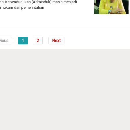
rasi Kependudukan (Adminduk) masih menjadi
i hukum dan pemerintahan
vious
1
2
Next