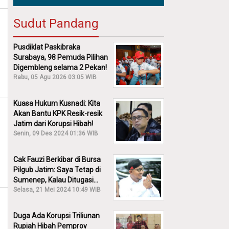
Sudut Pandang
Pusdiklat Paskibraka
Surabaya, 98 Pemuda Pilihan
Digembleng selama 2 Pekan!
Rabu, 05 Agu 2026 03:05 WIB
Kuasa Hukum Kusnadi: Kita
Akan Bantu KPK Resik-resik
Jatim dari Korupsi Hibah!
Senin, 09 Des 2024 01:36 WIB
Cak Fauzi Berkibar di Bursa
Pilgub Jatim: Saya Tetap di
Sumenep, Kalau Ditugasi
Partai Lain Cerita!
Selasa, 21 Mei 2024 10:49 WIB
Duga Ada Korupsi Triliunan
Rupiah Hibah Pemprov