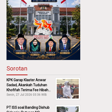
Sorotan
KPK Garap Klaster Anwar
Sadad, Akankah Tuduhan
Khofifah Terima Fee Hibah
30% Diusut?
Senin, 27 Jul 2026 03:36 WIB
PT ISS soal Banding Dishub