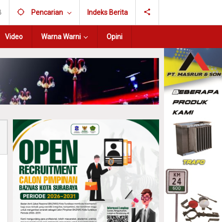
B
Pencarian
Indeks Berita
Video
Warna Warni
Opini