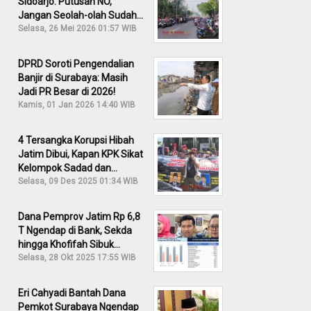
Sidoarjo: Putusan NO,
Jangan Seolah-olah Sudah
Menang!
Selasa, 26 Mei 2026 01:57 WIB
DPRD Soroti Pengendalian
Banjir di Surabaya: Masih
Jadi PR Besar di 2026!
Kamis, 01 Jan 2026 14:40 WIB
4 Tersangka Korupsi Hibah
Jatim Dibui, Kapan KPK Sikat
Kelompok Sadad dan
Iskandar?
Selasa, 09 Des 2025 01:34 WIB
Dana Pemprov Jatim Rp 6,8
T Ngendap di Bank, Sekda
hingga Khofifah Sibuk
Membantah!
Selasa, 28 Okt 2025 17:55 WIB
Eri Cahyadi Bantah Dana
Pemkot Surabaya Ngendap