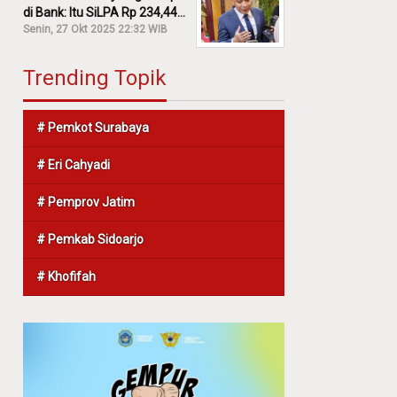
di Bank: Itu SiLPA Rp 234,44
M!
Senin, 27 Okt 2025 22:32 WIB
Trending Topik
# Pemkot Surabaya
# Eri Cahyadi
# Pemprov Jatim
# Pemkab Sidoarjo
# Khofifah