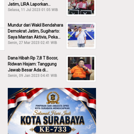
Jatim, LIRA Laporkan
Khofifah ke KPK: Dia Harus
Selasa, 11 Jul 2023 01:05 WIB
Bertanggung Jawab!
Mundur dari Wakil Bendahara
Demokrat Jatim, Sugiharto:
Saya Mantan Aktivis, Peka
Sekali Kalau Ada yang
Senin, 27 Mar 2023 02:41 WIB
Overlap!
Dana Hibah Rp 7,8 T Bocor,
Ridwan Hisjam: Tanggung
Jawab Besar Ada di
Pemprov, Bukan DPRD Jatim!
Senin, 09 Jan 2023 04:41 WIB