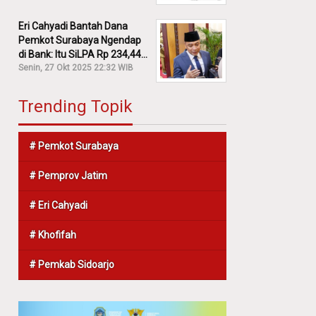
Eri Cahyadi Bantah Dana
Pemkot Surabaya Ngendap
di Bank: Itu SiLPA Rp 234,44
M!
Senin, 27 Okt 2025 22:32 WIB
Trending Topik
# Pemkot Surabaya
# Pemprov Jatim
# Eri Cahyadi
# Khofifah
# Pemkab Sidoarjo