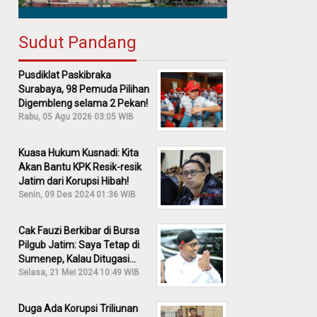
Sudut Pandang
Pusdiklat Paskibraka
Surabaya, 98 Pemuda Pilihan
Digembleng selama 2 Pekan!
Rabu, 05 Agu 2026 03:05 WIB
Kuasa Hukum Kusnadi: Kita
Akan Bantu KPK Resik-resik
Jatim dari Korupsi Hibah!
Senin, 09 Des 2024 01:36 WIB
Cak Fauzi Berkibar di Bursa
Pilgub Jatim: Saya Tetap di
Sumenep, Kalau Ditugasi
Partai Lain Cerita!
Selasa, 21 Mei 2024 10:49 WIB
Duga Ada Korupsi Triliunan