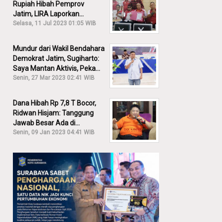
Rupiah Hibah Pemprov
Jatim, LIRA Laporkan
Khofifah ke KPK: Dia Harus
Selasa, 11 Jul 2023 01:05 WIB
Bertanggung Jawab!
Mundur dari Wakil Bendahara
Demokrat Jatim, Sugiharto:
Saya Mantan Aktivis, Peka
Sekali Kalau Ada yang
Senin, 27 Mar 2023 02:41 WIB
Overlap!
Dana Hibah Rp 7,8 T Bocor,
Ridwan Hisjam: Tanggung
Jawab Besar Ada di
Pemprov, Bukan DPRD Jatim!
Senin, 09 Jan 2023 04:41 WIB