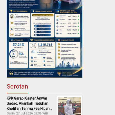
Sorotan
KPK Garap Klaster Anwar
Sadad, Akankah Tuduhan
Khofifah Terima Fee Hibah
30% Diusut?
Senin, 27 Jul 2026 03:36 WIB