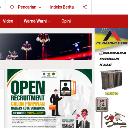
B
Pencarian
Indeks Berita
Video
Warna Warni
Opini